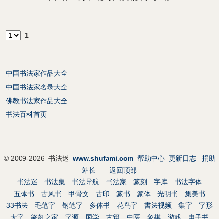
1
中国书法家作品大全
中国书法家名录大全
佛教书法家作品大全
书法百科首页
© 2009-2026 书法迷
www.shufami.com
帮助中心
更新日志
捐助
站长
返回顶部
书法迷
书法集
书法导航
书法家
篆刻
字库
书法字体
五体书
古风书
甲骨文
古印
篆书
篆体
光明书
集美书
33书法
毛笔字
钢笔字
多体书
花鸟字
書法视频
集字
字形
大字
篆刻之家
字源
国学
古籍
中医
象棋
游戏
电子书