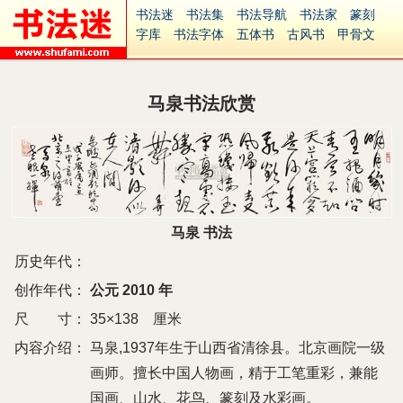
书法迷
书法集
书法导航
书法家
篆刻
字库
书法字体
五体书
古风书
甲骨文
古印
篆书
篆体
光明书
集美书
33书法
毛笔字
钢笔字
多体书
花鸟字
書法视频
集字
字形
大字
篆刻之家
字源
国学
马泉书法欣赏
古籍
中医
象棋
游戏
电子书
商城
起名
识字
英语
印章
签名
硬筆字
字体下载
免费字体
中文字体
英文字体
Ai矢量
P图宝
南无阿弥陀佛
意见反馈
安全网站
捐赠
繁體版
马泉 书法
历史年代：
创作年代：
公元 2010 年
尺 寸：
35×138 厘米
内容介绍：
马泉,1937年生于山西省清徐县。北京画院一级
画师。擅长中国人物画，精于工笔重彩，兼能
国画、山水、花鸟、篆刻及水彩画。