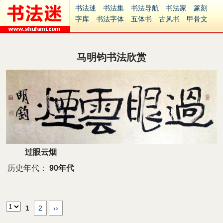
书法迷
书法集
书法导航
书法家
篆刻
字库
书法字体
五体书
古风书
甲骨文
古印
篆书
篆体
光明书
集美书
33书法
毛笔字
钢笔字
多体书
花鸟字
書法视频
集字
字形
大字
篆刻之家
字源
国学
马明钧书法欣赏
古籍
中医
象棋
游戏
电子书
商城
起名
识字
英语
印章
签名
硬筆字
字体下载
免费字体
中文字体
英文字体
Ai矢量
P图宝
南无阿弥陀佛
意见反馈
安全网站
捐赠
繁體版
过眼云烟
历史年代：
90年代
1
2
››