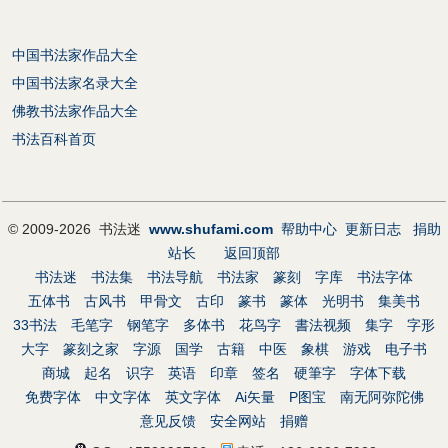
中国书法家作品大全
中国书法家名录大全
佛教书法家作品大全
书法百科首页
© 2009-2026 书法迷
www.shufami.com
帮助中心
更新日志
捐助
站长
返回顶部
书法迷
书法集
书法导航
书法家
篆刻
字库
书法字体
五体书
古风书
甲骨文
古印
篆书
篆体
光明书
集美书
33书法
毛笔字
钢笔字
多体书
花鸟字
書法视频
集字
字形
大字
篆刻之家
字源
国学
古籍
中医
象棋
游戏
电子书
商城
起名
识字
英语
印章
签名
硬筆字
字体下载
免费字体
中文字体
英文字体
Ai矢量
P图宝
南无阿弥陀佛
意见反馈
安全网站
捐赠