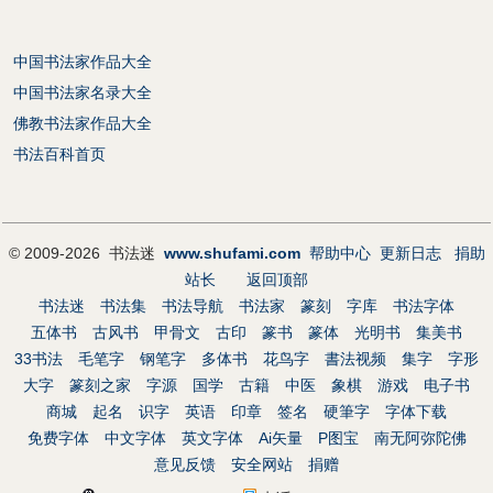
中国书法家作品大全
中国书法家名录大全
佛教书法家作品大全
书法百科首页
© 2009-2026 书法迷
www.shufami.com
帮助中心
更新日志
捐助
站长
返回顶部
书法迷
书法集
书法导航
书法家
篆刻
字库
书法字体
五体书
古风书
甲骨文
古印
篆书
篆体
光明书
集美书
33书法
毛笔字
钢笔字
多体书
花鸟字
書法视频
集字
字形
大字
篆刻之家
字源
国学
古籍
中医
象棋
游戏
电子书
商城
起名
识字
英语
印章
签名
硬筆字
字体下载
免费字体
中文字体
英文字体
Ai矢量
P图宝
南无阿弥陀佛
意见反馈
安全网站
捐赠