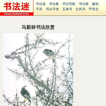
书法迷
书法集
书法导航
书法家
篆刻
字库
书法字体
五体书
古风书
甲骨文
古印
篆书
篆体
光明书
集美书
33书法
毛笔字
钢笔字
多体书
花鸟字
書法视频
集字
字形
大字
篆刻之家
字源
国学
马新林书法欣赏
古籍
中医
象棋
游戏
电子书
商城
起名
识字
英语
印章
签名
硬筆字
字体下载
免费字体
中文字体
英文字体
Ai矢量
P图宝
南无阿弥陀佛
意见反馈
安全网站
捐赠
繁體版