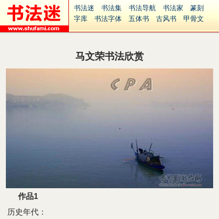
书法迷
书法集
书法导航
书法家
篆刻
字库
书法字体
五体书
古风书
甲骨文
古印
篆书
篆体
光明书
集美书
33书法
毛笔字
钢笔字
多体书
花鸟字
書法视频
集字
字形
大字
篆刻之家
字源
国学
马文荣书法欣赏
古籍
中医
象棋
游戏
电子书
商城
起名
识字
英语
印章
签名
硬筆字
字体下载
免费字体
中文字体
英文字体
Ai矢量
P图宝
南无阿弥陀佛
意见反馈
安全网站
捐赠
繁體版
作品1
历史年代：