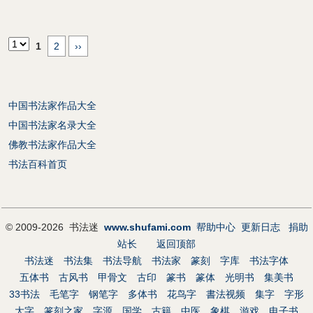
1
2
››
中国书法家作品大全
中国书法家名录大全
佛教书法家作品大全
书法百科首页
© 2009-2026 书法迷
www.shufami.com
帮助中心
更新日志
捐助
站长
返回顶部
书法迷
书法集
书法导航
书法家
篆刻
字库
书法字体
五体书
古风书
甲骨文
古印
篆书
篆体
光明书
集美书
33书法
毛笔字
钢笔字
多体书
花鸟字
書法视频
集字
字形
大字
篆刻之家
字源
国学
古籍
中医
象棋
游戏
电子书