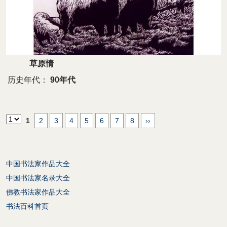
草原情
历史年代：
90年代
1
2
3
4
5
6
7
8
››
中国书法家作品大全
中国书法家名录大全
佛教书法家作品大全
书法百科首页