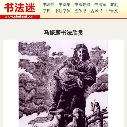
书法迷
书法集
书法导航
书法家
篆刻
字库
书法字体
五体书
古风书
甲骨文
古印
篆书
篆体
光明书
集美书
33书法
毛笔字
钢笔字
多体书
花鸟字
書法视频
集字
字形
大字
篆刻之家
字源
国学
马振寰书法欣赏
古籍
中医
象棋
游戏
电子书
商城
起名
识字
英语
印章
签名
硬筆字
字体下载
免费字体
中文字体
英文字体
Ai矢量
P图宝
南无阿弥陀佛
意见反馈
安全网站
捐赠
繁體版