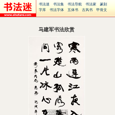
书法迷
书法集
书法导航
书法家
篆刻
字库
书法字体
五体书
古风书
甲骨文
古印
篆书
篆体
光明书
集美书
33书法
毛笔字
钢笔字
多体书
花鸟字
書法视频
集字
字形
大字
篆刻之家
字源
国学
马建军书法欣赏
古籍
中医
象棋
游戏
电子书
商城
起名
识字
英语
印章
签名
硬筆字
字体下载
免费字体
中文字体
英文字体
Ai矢量
P图宝
南无阿弥陀佛
意见反馈
安全网站
捐赠
繁體版