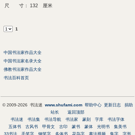
尺 寸：
132 厘米
1
中国书法家作品大全
中国书法家名录大全
佛教书法家作品大全
书法百科首页
© 2009-2026 书法迷
www.shufami.com
帮助中心
更新日志
捐助
站长
返回顶部
书法迷
书法集
书法导航
书法家
篆刻
字库
书法字体
五体书
古风书
甲骨文
古印
篆书
篆体
光明书
集美书
33书法
毛笔字
钢笔字
多体书
花鸟字
書法视频
集字
字形