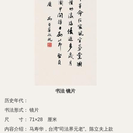
书法 镜片
历史年代：
书法形式：
镜片
尺 寸：
71×28 厘米
内容介绍：
马寿华，台湾“司法界元老”。陈立夫上款