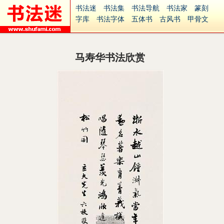
书法迷
书法集
书法导航
书法家
篆刻
字库
书法字体
五体书
古风书
甲骨文
古印
篆书
篆体
光明书
集美书
33书法
毛笔字
钢笔字
多体书
花鸟字
書法视频
集字
字形
大字
篆刻之家
字源
国学
马寿华书法欣赏
古籍
中医
象棋
游戏
电子书
商城
起名
识字
英语
印章
签名
硬筆字
字体下载
免费字体
中文字体
英文字体
Ai矢量
P图宝
南无阿弥陀佛
意见反馈
安全网站
捐赠
繁體版