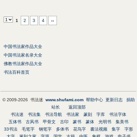
1
2
3
4
››
中国书法家作品大全
中国书法家名录大全
佛教书法家作品大全
书法百科首页
© 2009-2026 书法迷
www.shufami.com
帮助中心
更新日志
捐助
站长
返回顶部
书法迷
书法集
书法导航
书法家
篆刻
字库
书法字体
五体书
古风书
甲骨文
古印
篆书
篆体
光明书
集美书
33书法
毛笔字
钢笔字
多体书
花鸟字
書法视频
集字
字形
大字
篆刻之家
字源
国学
古籍
中医
象棋
游戏
电子书