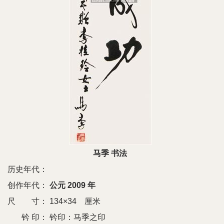
马季 书法
历史年代：
创作年代：
公元 2009 年
尺 寸：
134×34 厘米
钤 印：
钤印：马季之印