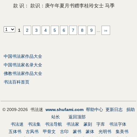
款 识：
款识：庚午年夏月书赠李桂玲女士 马季
1
2
3
4
5
6
7
8
9
...
››
中国书法家作品大全
中国书法家名录大全
佛教书法家作品大全
书法百科首页
© 2009-2026 书法迷
www.shufami.com
帮助中心
更新日志
捐助
站长
返回顶部
书法迷
书法集
书法导航
书法家
篆刻
字库
书法字体
五体书
古风书
甲骨文
古印
篆书
篆体
光明书
集美书