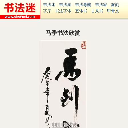
书法迷
书法集
书法导航
书法家
篆刻
字库
书法字体
五体书
古风书
甲骨文
古印
篆书
篆体
光明书
集美书
33书法
毛笔字
钢笔字
多体书
花鸟字
書法视频
集字
字形
大字
篆刻之家
字源
国学
马季书法欣赏
古籍
中医
象棋
游戏
电子书
商城
起名
识字
英语
印章
签名
硬筆字
字体下载
免费字体
中文字体
英文字体
Ai矢量
P图宝
南无阿弥陀佛
意见反馈
安全网站
捐赠
繁體版