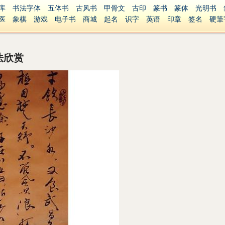
库
书法字体
五体书
古风书
甲骨文
古印
篆书
篆体
光明书
医
象棋
游戏
电子书
商城
起名
识字
英语
印章
签名
硬筆
障碍
繁體版
法欣赏