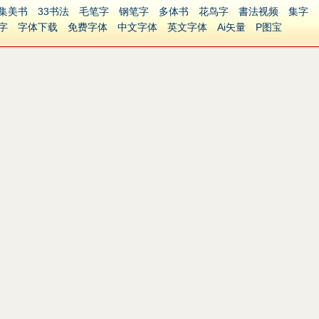
集美书
33书法
毛笔字
钢笔字
多体书
花鸟字
書法视频
集字
字
字体下载
免费字体
中文字体
英文字体
Ai矢量
P图宝