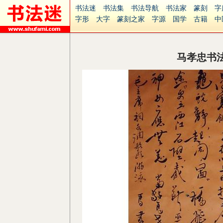
书法迷
书法集
书法导航
书法家
篆刻
字
字形
大字
篆刻之家
字源
国学
古籍
中
南无阿弥陀佛
意见反馈
安全网站
捐赠
无
马孝忠书