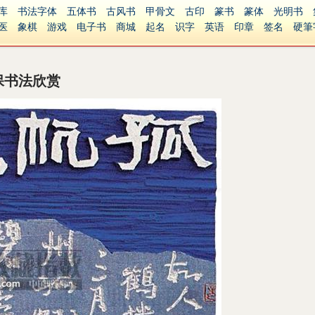
库
书法字体
五体书
古风书
甲骨文
古印
篆书
篆体
光明书
医
象棋
游戏
电子书
商城
起名
识字
英语
印章
签名
硬筆
障碍
繁體版
保书法欣赏