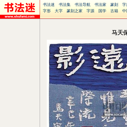
书法迷
书法集
书法导航
书法家
篆刻
字
字形
大字
篆刻之家
字源
国学
古籍
中
南无阿弥陀佛
意见反馈
安全网站
捐赠
无
马天