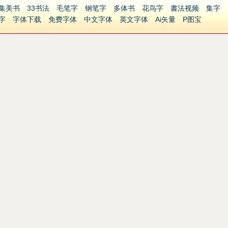
集美书
33书法
毛笔字
钢笔字
多体书
花鸟字
書法视频
集字
字
字体下载
免费字体
中文字体
英文字体
Ai矢量
P图宝