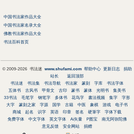
中国书法家作品大全
中国书法家名录大全
佛教书法家作品大全
书法百科首页
© 2009-2026 书法迷
www.shufami.com
帮助中心
更新日志
捐助
站长
返回顶部
书法迷
书法集
书法导航
书法家
篆刻
字库
书法字体
五体书
古风书
甲骨文
古印
篆书
篆体
光明书
集美书
33书法
毛笔字
钢笔字
多体书
花鸟字
書法视频
集字
字形
大字
篆刻之家
字源
国学
古籍
中医
象棋
游戏
电子书
商城
起名
识字
英语
印章
签名
硬筆字
字体下载
免费字体
中文字体
英文字体
Ai矢量
P图宝
南无阿弥陀佛
意见反馈
安全网站
捐赠