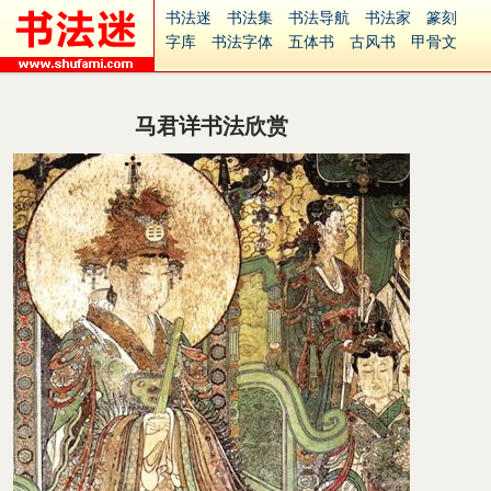
书法迷
书法集
书法导航
书法家
篆刻
字库
书法字体
五体书
古风书
甲骨文
古印
篆书
篆体
光明书
集美书
33书法
毛笔字
钢笔字
多体书
花鸟字
書法视频
集字
字形
大字
篆刻之家
字源
国学
马君详书法欣赏
古籍
中医
象棋
游戏
电子书
商城
起名
识字
英语
印章
签名
硬筆字
字体下载
免费字体
中文字体
英文字体
Ai矢量
P图宝
南无阿弥陀佛
意见反馈
安全网站
捐赠
繁體版