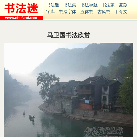
书法迷
书法集
书法导航
书法家
篆刻
字库
书法字体
五体书
古风书
甲骨文
古印
篆书
篆体
光明书
集美书
33书法
毛笔字
钢笔字
多体书
花鸟字
書法视频
集字
字形
大字
篆刻之家
字源
国学
马卫国书法欣赏
古籍
中医
象棋
游戏
电子书
商城
起名
识字
英语
印章
签名
硬筆字
字体下载
免费字体
中文字体
英文字体
Ai矢量
P图宝
南无阿弥陀佛
意见反馈
安全网站
捐赠
繁體版