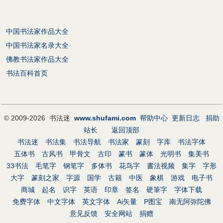
中国书法家作品大全
中国书法家名录大全
佛教书法家作品大全
书法百科首页
© 2009-2026 书法迷
www.shufami.com
帮助中心
更新日志
捐助
站长
返回顶部
书法迷
书法集
书法导航
书法家
篆刻
字库
书法字体
五体书
古风书
甲骨文
古印
篆书
篆体
光明书
集美书
33书法
毛笔字
钢笔字
多体书
花鸟字
書法视频
集字
字形
大字
篆刻之家
字源
国学
古籍
中医
象棋
游戏
电子书
商城
起名
识字
英语
印章
签名
硬筆字
字体下载
免费字体
中文字体
英文字体
Ai矢量
P图宝
南无阿弥陀佛
意见反馈
安全网站
捐赠