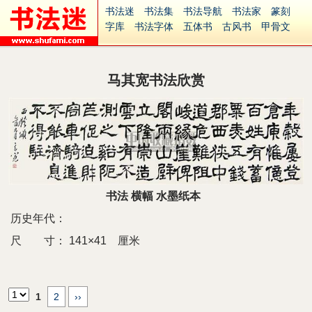
书法迷
书法集
书法导航
书法家
篆刻
字库
书法字体
五体书
古风书
甲骨文
古印
篆书
篆体
光明书
集美书
33书法
毛笔字
钢笔字
多体书
花鸟字
書法视频
集字
字形
大字
篆刻之家
字源
国学
马其宽书法欣赏
古籍
中医
象棋
游戏
电子书
商城
起名
识字
英语
印章
签名
硬筆字
字体下载
免费字体
中文字体
英文字体
Ai矢量
P图宝
南无阿弥陀佛
意见反馈
安全网站
捐赠
繁體版
书法 横幅 水墨纸本
历史年代：
尺 寸：
141×41 厘米
1
2
››