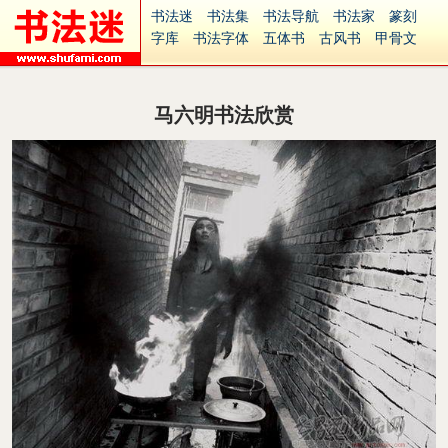
书法迷
书法集
书法导航
书法家
篆刻
字库
书法字体
五体书
古风书
甲骨文
古印
篆书
篆体
光明书
集美书
33书法
毛笔字
钢笔字
多体书
花鸟字
書法视频
集字
字形
大字
篆刻之家
字源
国学
马六明书法欣赏
古籍
中医
象棋
游戏
电子书
商城
起名
识字
英语
印章
签名
硬筆字
字体下载
免费字体
中文字体
英文字体
Ai矢量
P图宝
南无阿弥陀佛
意见反馈
安全网站
捐赠
繁體版