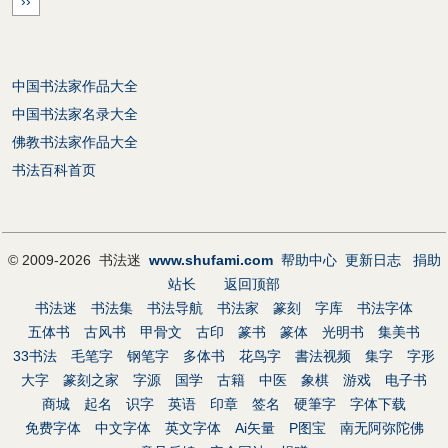
››
中国书法家作品大全
中国书法家名录大全
佛教书法家作品大全
书法百科首页
© 2009-2026 书法迷
www.shufami.com
帮助中心
更新日志
捐助
站长
返回顶部
书法迷
书法集
书法导航
书法家
篆刻
字库
书法字体
五体书
古风书
甲骨文
古印
篆书
篆体
光明书
集美书
33书法
毛笔字
钢笔字
多体书
花鸟字
書法视频
集字
字形
大字
篆刻之家
字源
国学
古籍
中医
象棋
游戏
电子书
商城
起名
识字
英语
印章
签名
硬筆字
字体下载
免费字体
中文字体
英文字体
Ai矢量
P图宝
南无阿弥陀佛