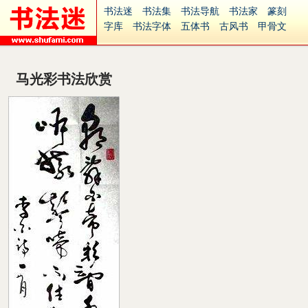
书法迷
书法集
书法导航
书法家
篆刻
字库
书法字体
五体书
古风书
甲骨文
古印
篆书
篆体
光明书
集美书
33书法
毛笔字
钢笔字
多体书
花鸟字
書法视频
集字
字形
大字
篆刻之家
字源
国学
马光彩书法欣赏
古籍
中医
象棋
游戏
电子书
商城
起名
识字
英语
印章
签名
硬筆字
字体下载
免费字体
中文字体
英文字体
Ai矢量
P图宝
南无阿弥陀佛
意见反馈
安全网站
捐赠
繁體版