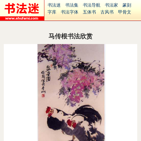
书法迷
书法集
书法导航
书法家
篆刻
字库
书法字体
五体书
古风书
甲骨文
古印
篆书
篆体
光明书
集美书
33书法
毛笔字
钢笔字
多体书
花鸟字
書法视频
集字
字形
大字
篆刻之家
字源
国学
马传根书法欣赏
古籍
中医
象棋
游戏
电子书
商城
起名
识字
英语
印章
签名
硬筆字
字体下载
免费字体
中文字体
英文字体
Ai矢量
P图宝
南无阿弥陀佛
意见反馈
安全网站
捐赠
繁體版