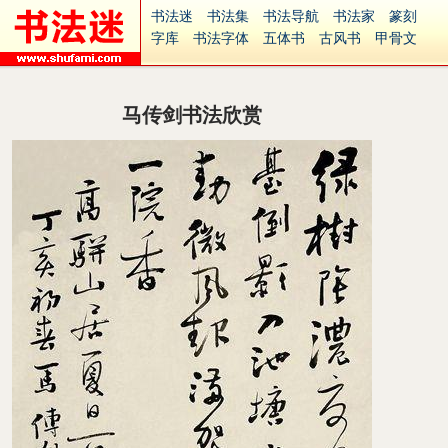
书法迷
书法集
书法导航
书法家
篆刻
字库
书法字体
五体书
古风书
甲骨文
古印
篆书
篆体
光明书
集美书
33书法
毛笔字
钢笔字
多体书
花鸟字
書法视频
集字
字形
大字
篆刻之家
字源
国学
马传剑书法欣赏
古籍
中医
象棋
游戏
电子书
商城
起名
识字
英语
印章
签名
硬筆字
字体下载
免费字体
中文字体
英文字体
Ai矢量
P图宝
南无阿弥陀佛
意见反馈
安全网站
捐赠
繁體版