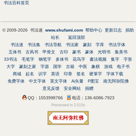
书法百科首页
© 2009-2026 书法迷
www.shufami.com
帮助中心
更新日志
捐助
站长
返回顶部
书法迷
书法集
书法导航
书法家
篆刻
字库
书法字体
五体书
古风书
甲骨文
古印
篆书
篆体
光明书
集美书
33书法
毛笔字
钢笔字
多体书
花鸟字
書法视频
集字
字形
大字
篆刻之家
字源
国学
古籍
中医
象棋
游戏
电子书
商城
起名
识字
英语
印章
签名
硬筆字
字体下载
免费字体
中文字体
英文字体
Ai矢量
P图宝
南无阿弥陀佛
意见反馈
安全网站
捐赠
QQ：1553998766
电话：136-6086-7923
Processed in 2.515s