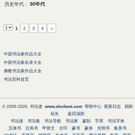
历史年代：
90年代
1
2
3
4
››
中国书法家作品大全
中国书法家名录大全
佛教书法家作品大全
书法百科首页
© 2009-2026 书法迷
www.shufami.com
帮助中心
更新日志
捐助
站长
返回顶部
书法迷
书法集
书法导航
书法家
篆刻
字库
书法字体
五体书
古风书
甲骨文
古印
篆书
篆体
光明书
集美书