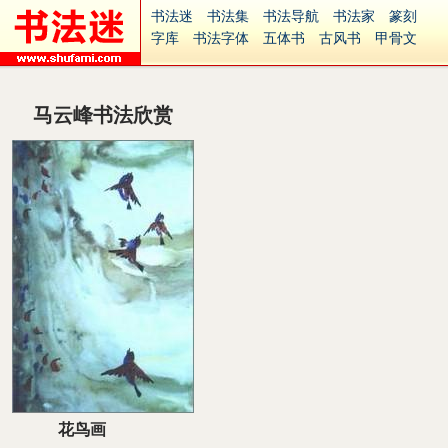
书法迷
书法集
书法导航
书法家
篆刻
字库
书法字体
五体书
古风书
甲骨文
古印
篆书
篆体
光明书
集美书
33书法
毛笔字
钢笔字
多体书
花鸟字
書法视频
集字
字形
大字
篆刻之家
字源
国学
马云峰书法欣赏
古籍
中医
象棋
游戏
电子书
商城
起名
识字
英语
印章
签名
硬筆字
字体下载
免费字体
中文字体
英文字体
Ai矢量
P图宝
南无阿弥陀佛
意见反馈
安全网站
捐赠
繁體版
花鸟画