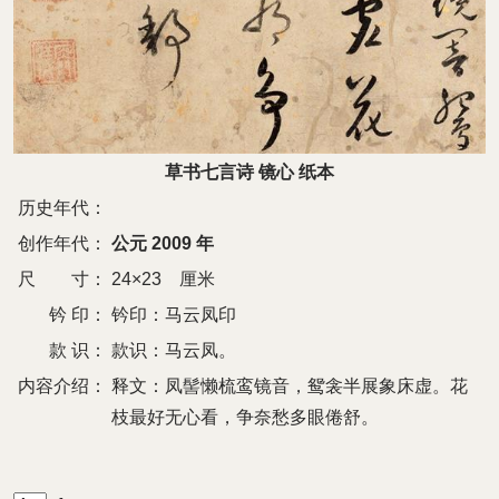
草书七言诗 镜心 纸本
历史年代：
创作年代：
公元 2009 年
尺 寸：
24×23 厘米
钤 印：
钤印：马云凤印
款 识：
款识：马云凤。
内容介绍：
释文：凤髻懒梳鸾镜音，鸳衾半展象床虚。花
枝最好无心看，争奈愁多眼倦舒。