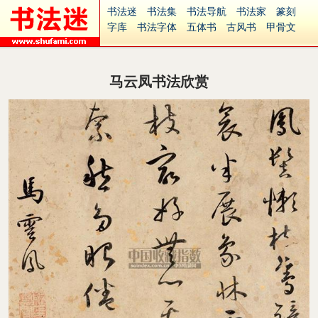
书法迷
书法集
书法导航
书法家
篆刻
字库
书法字体
五体书
古风书
甲骨文
古印
篆书
篆体
光明书
集美书
33书法
毛笔字
钢笔字
多体书
花鸟字
書法视频
集字
字形
大字
篆刻之家
字源
国学
马云凤书法欣赏
古籍
中医
象棋
游戏
电子书
商城
起名
识字
英语
印章
签名
硬筆字
字体下载
免费字体
中文字体
英文字体
Ai矢量
P图宝
南无阿弥陀佛
意见反馈
安全网站
捐赠
繁體版