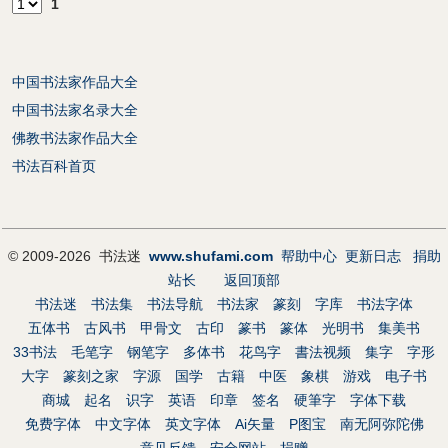
1
中国书法家作品大全
中国书法家名录大全
佛教书法家作品大全
书法百科首页
© 2009-2026 书法迷
www.shufami.com
帮助中心
更新日志
捐助
站长
返回顶部
书法迷
书法集
书法导航
书法家
篆刻
字库
书法字体
五体书
古风书
甲骨文
古印
篆书
篆体
光明书
集美书
33书法
毛笔字
钢笔字
多体书
花鸟字
書法视频
集字
字形
大字
篆刻之家
字源
国学
古籍
中医
象棋
游戏
电子书
商城
起名
识字
英语
印章
签名
硬筆字
字体下载
免费字体
中文字体
英文字体
Ai矢量
P图宝
南无阿弥陀佛