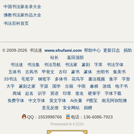
中国书法家名录大全
佛教书法家作品大全
书法百科首页
© 2009-2026 书法迷
www.shufami.com
帮助中心
更新日志
捐助
站长
返回顶部
书法迷
书法集
书法导航
书法家
篆刻
字库
书法字体
五体书
古风书
甲骨文
古印
篆书
篆体
光明书
集美书
33书法
毛笔字
钢笔字
多体书
花鸟字
書法视频
集字
字形
大字
篆刻之家
字源
国学
古籍
中医
象棋
游戏
电子书
商城
起名
识字
英语
印章
签名
硬筆字
字体下载
免费字体
中文字体
英文字体
Ai矢量
P图宝
南无阿弥陀佛
意见反馈
安全网站
捐赠
QQ：1553998766
电话：136-6086-7923
Processed in 4.223s