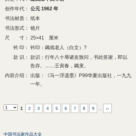
创作年代：
公元 1962 年
书法材质：
纸本
书法形式：
镜片
尺 寸：
25×41 厘米
钤 印：
钤印：蠲戏老人（白文）?
款 识：
款识：行年八十辱诸友致问，书此答谢，即以
告存。……壬寅春，蠲叟。
内容介绍：
出版：《马一浮遗墨》P99华夏出版社，一九九
一年。
1
2
3
4
5
6
7
8
9
...
››
中国书法家作品大全