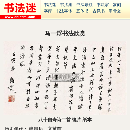
书法迷
书法集
书法导航
书法家
篆刻
字库
书法字体
五体书
古风书
甲骨文
古印
篆书
篆体
光明书
集美书
33书法
毛笔字
钢笔字
多体书
花鸟字
書法视频
集字
字形
大字
篆刻之家
字源
国学
马一浮书法欣赏
古籍
中医
象棋
游戏
电子书
商城
起名
识字
英语
印章
签名
硬筆字
字体下载
免费字体
中文字体
英文字体
Ai矢量
P图宝
南无阿弥陀佛
意见反馈
安全网站
捐赠
繁體版
八十自寿诗二首 镜片 纸本
历史年代：
建国后，文革前