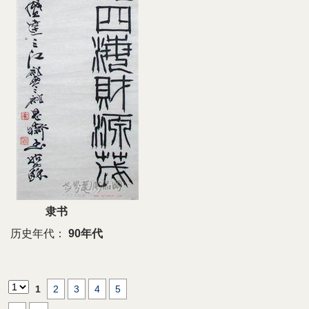
隶书
历史年代：
90年代
1
2
3
4
5