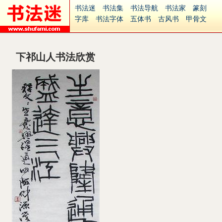
书法迷
书法集
书法导航
书法家
篆刻
字库
书法字体
五体书
古风书
甲骨文
古印
篆书
篆体
光明书
集美书
33书法
毛笔字
钢笔字
多体书
花鸟字
書法视频
集字
字形
大字
篆刻之家
字源
国学
下祁山人书法欣赏
古籍
中医
象棋
游戏
电子书
商城
起名
识字
英语
印章
签名
硬筆字
字体下载
免费字体
中文字体
英文字体
Ai矢量
P图宝
南无阿弥陀佛
意见反馈
安全网站
捐赠
繁體版