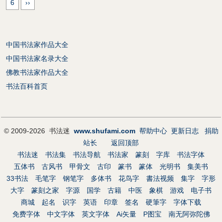
6
››
中国书法家作品大全
中国书法家名录大全
佛教书法家作品大全
书法百科首页
© 2009-2026 书法迷
www.shufami.com
帮助中心
更新日志
捐助
站长
返回顶部
书法迷
书法集
书法导航
书法家
篆刻
字库
书法字体
五体书
古风书
甲骨文
古印
篆书
篆体
光明书
集美书
33书法
毛笔字
钢笔字
多体书
花鸟字
書法视频
集字
字形
大字
篆刻之家
字源
国学
古籍
中医
象棋
游戏
电子书
商城
起名
识字
英语
印章
签名
硬筆字
字体下载
免费字体
中文字体
英文字体
Ai矢量
P图宝
南无阿弥陀佛