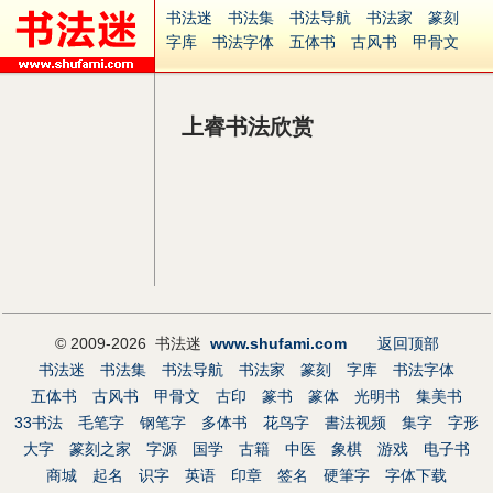
书法迷
书法集
书法导航
书法家
篆刻
字库
书法字体
五体书
古风书
甲骨文
古印
篆书
篆体
光明书
集美书
33书法
毛笔字
钢笔字
多体书
花鸟字
書法视频
集字
字形
大字
篆刻之家
字源
国学
上睿书法欣赏
古籍
中医
象棋
游戏
电子书
商城
起名
识字
英语
印章
签名
硬筆字
字体下载
免费字体
中文字体
英文字体
Ai矢量
P图宝
南无阿弥陀佛
意见反馈
安全网站
捐赠
© 2009-2026 书法迷
www.shufami.com
返回顶部
书法迷
书法集
书法导航
书法家
篆刻
字库
书法字体
五体书
古风书
甲骨文
古印
篆书
篆体
光明书
集美书
33书法
毛笔字
钢笔字
多体书
花鸟字
書法视频
集字
字形
大字
篆刻之家
字源
国学
古籍
中医
象棋
游戏
电子书
商城
起名
识字
英语
印章
签名
硬筆字
字体下载