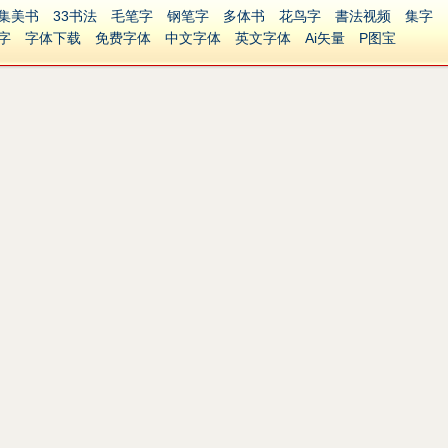
集美书
33书法
毛笔字
钢笔字
多体书
花鸟字
書法视频
集字
字
字体下载
免费字体
中文字体
英文字体
Ai矢量
P图宝