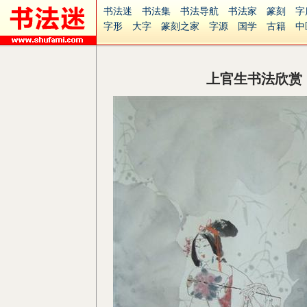
书法迷
书法集
书法导航
书法家
篆刻
字
字形
大字
篆刻之家
字源
国学
古籍
中
南无阿弥陀佛
意见反馈
安全网站
捐赠
无
上官生书法欣赏