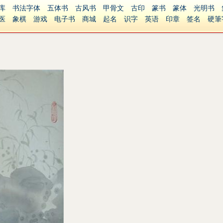
库
书法字体
五体书
古风书
甲骨文
古印
篆书
篆体
光明书
医
象棋
游戏
电子书
商城
起名
识字
英语
印章
签名
硬筆
障碍
繁體版