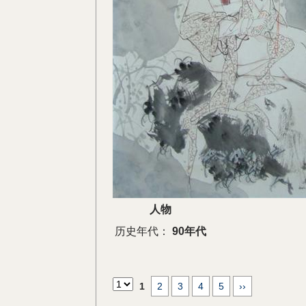
人物
历史年代：
90年代
1
2
3
4
5
››