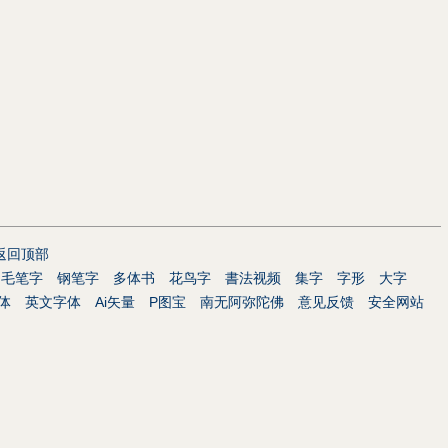
返回顶部
毛笔字
钢笔字
多体书
花鸟字
書法视频
集字
字形
大字
体
英文字体
Ai矢量
P图宝
南无阿弥陀佛
意见反馈
安全网站