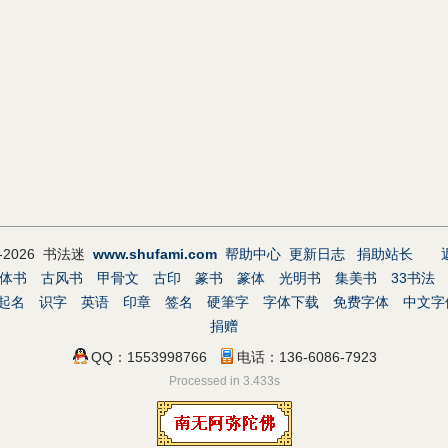
9-2026 书法迷
www.shufami.com
帮助中心
更新日志
捐助站长
体书
古风书
甲骨文
古印
篆书
篆体
光明书
集美书
33书法
起名
识字
英语
印章
签名
硬筆字
字体下载
免费字体
中文字
捐赠
QQ：1553998766
电话：136-6086-7923
Processed in 3.433s