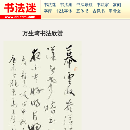
书法迷
书法集
书法导航
书法家
篆刻
字库
书法字体
五体书
古风书
甲骨文
古印
篆书
篆体
光明书
集美书
33书法
毛笔字
钢笔字
多体书
花鸟字
書法视频
集字
字形
大字
篆刻之家
字源
国学
万生琦书法欣赏
古籍
中医
象棋
游戏
电子书
商城
起名
识字
英语
印章
签名
硬筆字
字体下载
免费字体
中文字体
英文字体
Ai矢量
P图宝
南无阿弥陀佛
意见反馈
安全网站
捐赠
繁體版