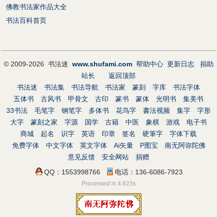
佛教书法家作品大全
书法百科首页
© 2009-2026 书法迷
www.shufami.com
帮助中心
更新日志
捐助
站长
返回顶部
书法迷
书法集
书法导航
书法家
篆刻
字库
书法字体
五体书
古风书
甲骨文
古印
篆书
篆体
光明书
集美书
33书法
毛笔字
钢笔字
多体书
花鸟字
書法视频
集字
字形
大字
篆刻之家
字源
国学
古籍
中医
象棋
游戏
电子书
商城
起名
识字
英语
印章
签名
硬筆字
字体下载
免费字体
中文字体
英文字体
Ai矢量
P图宝
南无阿弥陀佛
意见反馈
安全网站
捐赠
QQ：1553998766
电话：136-6086-7923
Processed in 4.623s