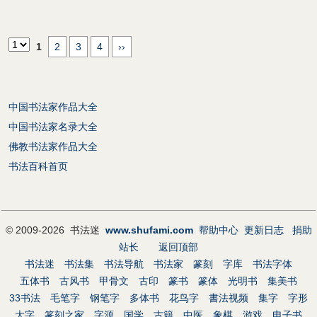
1
2
3
4
››
中国书法家作品大全
中国书法家名录大全
佛教书法家作品大全
书法百科首页
© 2009-2026 书法迷
www.shufami.com
帮助中心
更新日志
捐助
站长
返回顶部
书法迷
书法集
书法导航
书法家
篆刻
字库
书法字体
五体书
古风书
甲骨文
古印
篆书
篆体
光明书
集美书
33书法
毛笔字
钢笔字
多体书
花鸟字
書法视频
集字
字形
大字
篆刻之家
字源
国学
古籍
中医
象棋
游戏
电子书