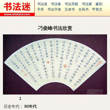
书法迷
书法集
书法导航
书法家
篆刻
字库
书法字体
五体书
古风书
甲骨文
古印
篆书
篆体
光明书
集美书
33书法
毛笔字
钢笔字
多体书
花鸟字
書法视频
集字
字形
大字
篆刻之家
字源
国学
刁俊峰书法欣赏
古籍
中医
象棋
游戏
电子书
商城
起名
识字
英语
印章
签名
硬筆字
字体下载
免费字体
中文字体
英文字体
Ai矢量
P图宝
南无阿弥陀佛
意见反馈
安全网站
捐赠
繁體版
1
历史年代：
90年代