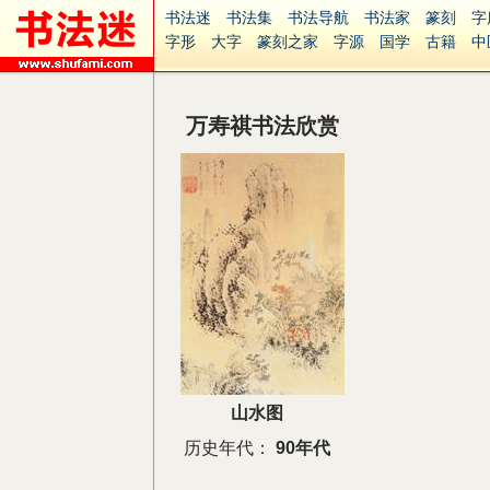
书法迷
书法集
书法导航
书法家
篆刻
字
字形
大字
篆刻之家
字源
国学
古籍
中
南无阿弥陀佛
意见反馈
安全网站
捐赠
无
万寿祺书法欣赏
山水图
历史年代：
90年代