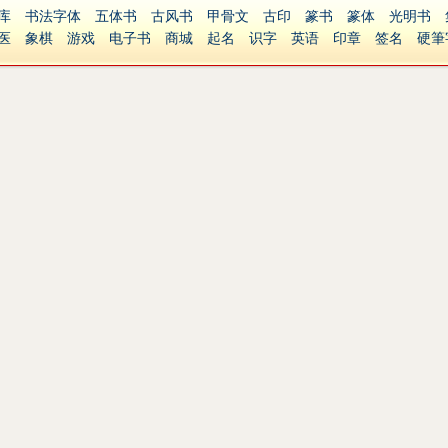
库
书法字体
五体书
古风书
甲骨文
古印
篆书
篆体
光明书
医
象棋
游戏
电子书
商城
起名
识字
英语
印章
签名
硬筆
障碍
繁體版