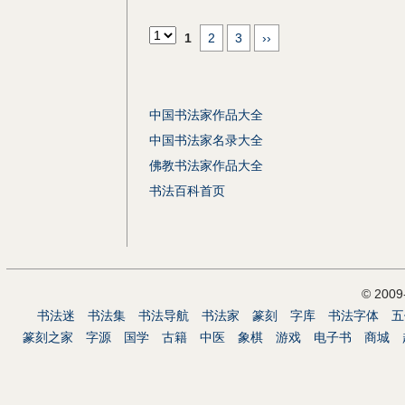
1
2
3
››
中国书法家作品大全
中国书法家名录大全
佛教书法家作品大全
书法百科首页
© 200
书法迷
书法集
书法导航
书法家
篆刻
字库
书法字体
五
篆刻之家
字源
国学
古籍
中医
象棋
游戏
电子书
商城