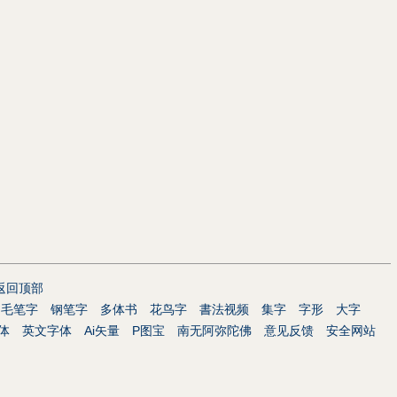
返回顶部
毛笔字
钢笔字
多体书
花鸟字
書法视频
集字
字形
大字
体
英文字体
Ai矢量
P图宝
南无阿弥陀佛
意见反馈
安全网站