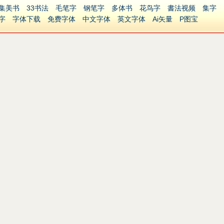
集美书
33书法
毛笔字
钢笔字
多体书
花鸟字
書法视频
集字
字
字体下载
免费字体
中文字体
英文字体
Ai矢量
P图宝