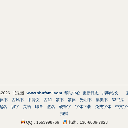
9-2026 书法迷
www.shufami.com
帮助中心
更新日志
捐助站长
体书
古风书
甲骨文
古印
篆书
篆体
光明书
集美书
33书法
起名
识字
英语
印章
签名
硬筆字
字体下载
免费字体
中文字
捐赠
QQ：1553998766
电话：136-6086-7923