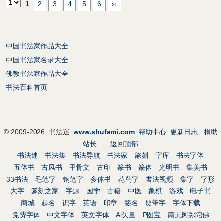
1
2
3
4
5
6
››
中国书法家作品大全
中国书法家名录大全
佛教书法家作品大全
书法百科首页
© 2009-2026 书法迷
www.shufami.com
帮助中心
更新日志
捐助
站长
返回顶部
书法迷
书法集
书法导航
书法家
篆刻
字库
书法字体
五体书
古风书
甲骨文
古印
篆书
篆体
光明书
集美书
33书法
毛笔字
钢笔字
多体书
花鸟字
書法视频
集字
字形
大字
篆刻之家
字源
国学
古籍
中医
象棋
游戏
电子书
商城
起名
识字
英语
印章
签名
硬筆字
字体下载
免费字体
中文字体
英文字体
Ai矢量
P图宝
南无阿弥陀佛