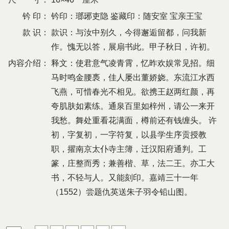
钤 印：
钤印：瑯琊吏隐 鉴藏印：随安室 宝亲王宝
款 识：
款识：与汝中别久，今得邂逅留都，问我新
作。愧无以答，展扇书此。甲子秋日，许初。
内容介绍：
释文：使君意气凌青霄，忆昨欢娱常见招。细
马时鸣金腰褭，佳人屡出董娇娆。东流江水西
飞燕，可惜春光不相见。欲携王赵两红颜，再
夸肌肤如素练。通泉百里如梓州，请公一来开
我愁。舞处重看花满面，樽前还有钱缠头。 许
初，字复初，一字符复，以县学生序贡授教
职，擢南京太仆寺主簿，迁汉阳府通判。工
篆，庄整而秀；兼善楷、草，法二王。亦工大
书，不轻与人。又能刻印。嘉靖三十一年
（1552）尝题仇英送朱子羽令铅山图。