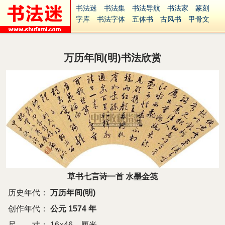
书法迷
书法集
书法导航
书法家
篆刻
字库
书法字体
五体书
古风书
甲骨文
古印
篆书
篆体
光明书
集美书
33书法
毛笔字
钢笔字
多体书
花鸟字
書法视频
集字
字形
大字
篆刻之家
字源
国学
万历年间(明)书法欣赏
古籍
中医
象棋
游戏
电子书
商城
起名
识字
英语
印章
签名
硬筆字
字体下载
免费字体
中文字体
英文字体
Ai矢量
P图宝
南无阿弥陀佛
意见反馈
安全网站
捐赠
繁體版
草书七言诗一首 水墨金笺
历史年代：
万历年间(明)
创作年代：
公元 1574 年
尺 寸：
16×46 厘米