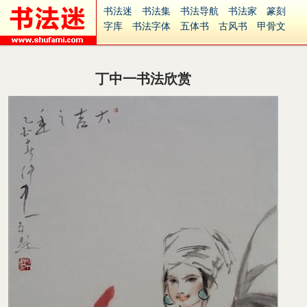
书法迷
书法集
书法导航
书法家
篆刻
字库
书法字体
五体书
古风书
甲骨文
古印
篆书
篆体
光明书
集美书
33书法
毛笔字
钢笔字
多体书
花鸟字
書法视频
集字
字形
大字
篆刻之家
字源
国学
丁中一书法欣赏
古籍
中医
象棋
游戏
电子书
商城
起名
识字
英语
印章
签名
硬筆字
字体下载
免费字体
中文字体
英文字体
Ai矢量
P图宝
南无阿弥陀佛
意见反馈
安全网站
捐赠
繁體版