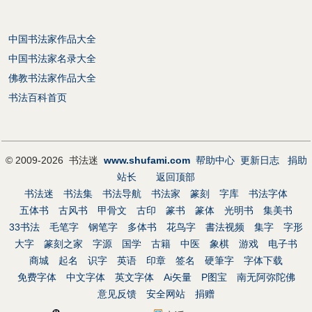
中国书法家作品大全
中国书法家名录大全
佛教书法家作品大全
书法百科首页
© 2009-2026 书法迷
www.shufami.com
帮助中心
更新日志
捐助
站长
返回顶部
书法迷
书法集
书法导航
书法家
篆刻
字库
书法字体
五体书
古风书
甲骨文
古印
篆书
篆体
光明书
集美书
33书法
毛笔字
钢笔字
多体书
花鸟字
書法视频
集字
字形
大字
篆刻之家
字源
国学
古籍
中医
象棋
游戏
电子书
商城
起名
识字
英语
印章
签名
硬筆字
字体下载
免费字体
中文字体
英文字体
Ai矢量
P图宝
南无阿弥陀佛
意见反馈
安全网站
捐赠