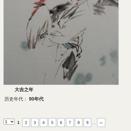
大吉之年
历史年代：
90年代
1
2
3
4
5
6
7
8
9
...
››