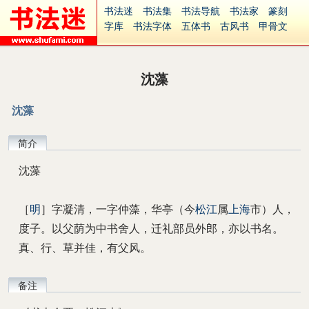
书法迷
书法集
书法导航
书法家
篆刻
字库
书法字体
五体书
古风书
甲骨文
古印
篆书
篆体
光明书
集美书
33书法
毛笔字
钢笔字
多体书
花鸟字
書法视频
集字
字形
大字
篆刻之家
字源
国学
沈藻
古籍
中医
象棋
游戏
电子书
商城
起名
识字
英语
印章
签名
硬筆字
沈藻
字体下载
免费字体
中文字体
英文字体
Ai矢量
P图宝
南无阿弥陀佛
意见反馈
简介
安全网站
捐赠
繁體版
沈藻
［
明
］字凝清，一字仲藻，华亭（今
松江
属
上海
市）人，
度子。以父荫为中书舍人，迁礼部员外郎，亦以书名。
真、行、草并佳，有父风。
备注