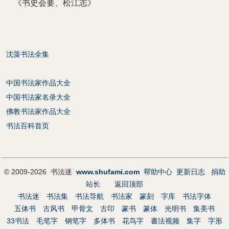
《书史会要、松江志》
沈藻书法全集
中国书法家作品大全
中国书法家名录大全
佛教书法家作品大全
书法百科首页
© 2009-2026 书法迷
www.shufami.com
帮助中心
更新日志
捐助
站长
返回顶部
书法迷
书法集
书法导航
书法家
篆刻
字库
书法字体
五体书
古风书
甲骨文
古印
篆书
篆体
光明书
集美书
33书法
毛笔字
钢笔字
多体书
花鸟字
書法视频
集字
字形