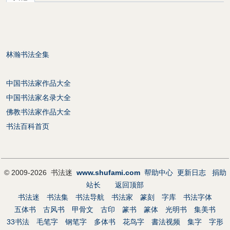
林瀚书法全集
中国书法家作品大全
中国书法家名录大全
佛教书法家作品大全
书法百科首页
© 2009-2026 书法迷
www.shufami.com
帮助中心
更新日志
捐助
站长
返回顶部
书法迷
书法集
书法导航
书法家
篆刻
字库
书法字体
五体书
古风书
甲骨文
古印
篆书
篆体
光明书
集美书
33书法
毛笔字
钢笔字
多体书
花鸟字
書法视频
集字
字形