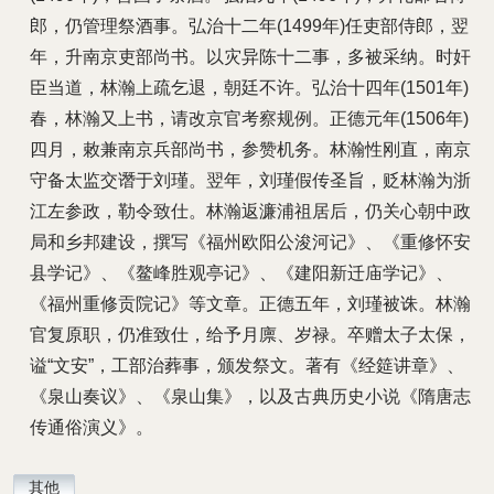
郎，仍管理祭酒事。弘治十二年(1499年)任吏部侍郎，翌
年，升南京吏部尚书。以灾异陈十二事，多被采纳。时奸
臣当道，林瀚上疏乞退，朝廷不许。弘治十四年(1501年)
春，林瀚又上书，请改京官考察规例。正德元年(1506年)
四月，敕兼南京兵部尚书，参赞机务。林瀚性刚直，南京
守备太监交谮于刘瑾。翌年，刘瑾假传圣旨，贬林瀚为浙
江左参政，勒令致仕。林瀚返濂浦祖居后，仍关心朝中政
局和乡邦建设，撰写《福州欧阳公浚河记》、《重修怀安
县学记》、《鳌峰胜观亭记》、《建阳新迁庙学记》、
《福州重修贡院记》等文章。正德五年，刘瑾被诛。林瀚
官复原职，仍准致仕，给予月廪、岁禄。卒赠太子太保，
谥“文安”，工部治葬事，颁发祭文。著有《经筵讲章》、
《泉山奏议》、《泉山集》，以及古典历史小说《隋唐志
传通俗演义》。
其他