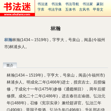
书法迷
书法集
书法导航
书法家
篆刻
字库
书法字体
五体书
古风书
甲骨文
古印
篆书
篆体
光明书
集美书
33书法
毛笔字
钢笔字
多体书
花鸟字
書法视频
集字
字形
大字
篆刻之家
字源
国学
林瀚
古籍
中医
象棋
游戏
电子书
商城
起名
识字
英语
印章
签名
硬筆字
林瀚
林瀚(1434～1519年)，字亨大，号泉山，闽县(今福州
字体下载
免费字体
中文字体
英文字体
市)林浦乡人。
Ai矢量
P图宝
南无阿弥陀佛
意见反馈
安全网站
捐赠
繁體版
简介
林瀚(1434～1519年)，字亨大，号泉山，闽县(今福州市)
林浦乡人。明成化二年(1466年)进士，授庶吉士。后授编
修，于成化十一年(1475年)参修《通鑑纲目》，两年后擢
修撰。成化二十二年(1486年)，进左春坊左谕德。弘治元
年(1488年)，召修《宪宗实录》兼经筵讲官。弘治三年
(1490年)，晋国子祭酒。弘治九年(1496年)，升礼部右侍