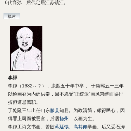
6代裔孙，后代定居江苏镇江。
概述
李鱓
李鱓（1682～？），康熙五十年中举， 于康熙五十三年
以绘画召为内廷供奉，因不愿受“正统派”画风束缚而被排
挤但遭忌离职。
于乾隆三年出任山东
滕县
知县。为政清简，颇得民心，因
得罪上司而被罢官，后居
扬州
，以画为生。
李鱓工诗文书画。曾随
蒋廷锡
、
高其佩
学画。后又受石涛