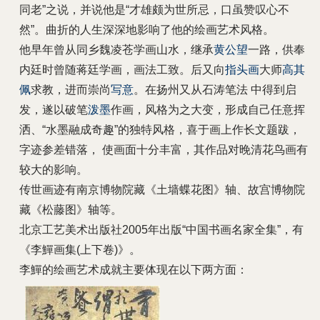
同老”之说，并说他是“才雄颇为世所忌，口虽赞叹心不
然”。曲折的人生深深地影响了他的绘画艺术风格。
他早年曾从同乡魏凌苍学画山水，继承
黄公望
一路，供奉
内廷时曾随蒋廷学画，画法工致。后又向
指头画
大师
高其
佩
求教，进而崇尚
写意
。在扬州又从石涛笔法 中得到启
发，遂以破笔
泼墨
作画，风格为之大变，形成自己任意挥
洒、“水墨融成奇趣”的独特风格，喜于画上作长文题跋，
字迹参差错落， 使画面十分丰富，其作品对晚清花鸟画有
较大的影响。
传世画迹有南京博物院藏《土墙蝶花图》轴、故宫博物院
藏《松藤图》轴等。
北京工艺美术出版社2005年出版“中国书画名家全集”，有
《李鱓画集(上下卷)》。
李鱓的绘画艺术成就主要体现在以下两方面：