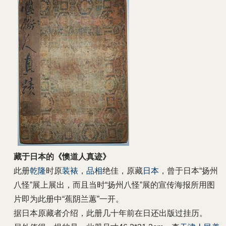
藏于日本的《懊道人真迹》
此册
乾隆
时原
装裱
，
品相
绝佳，原藏
日本
，曾于日本“扬州
八怪”展上展出，而且当时“扬州八怪”展的宣传海报所用图
片即为此册中“蕉阴兰蕙”一开。
据日本原藏者介绍，此册几十年前在日还出版过挂历。