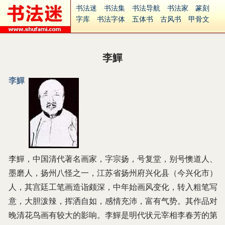
书法迷
书法集
书法导航
书法家
篆刻
字库
书法字体
五体书
古风书
甲骨文
古印
篆书
篆体
光明书
集美书
33书法
毛笔字
钢笔字
多体书
花鸟字
書法视频
集字
字形
大字
篆刻之家
字源
国学
李鱓
古籍
中医
象棋
游戏
电子书
商城
起名
识字
英语
印章
签名
硬筆字
李鱓
字体下载
免费字体
中文字体
英文字体
Ai矢量
P图宝
南无阿弥陀佛
意见反馈
安全网站
捐赠
繁體版
李鱓，中国清代著名画家，字宗扬，号复堂，别号懊道人、
墨磨人，扬州八怪之一，江苏省扬州府兴化县（今兴化市）
人，其宫廷工笔画造诣颇深，中年始画风变化，转入粗笔写
意，大胆泼辣，挥洒自如，感情充沛，富有气势。其作品对
晚清花鸟画有较大的影响。李鱓是明代状元宰相李春芳的第