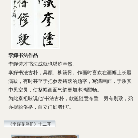
李鱓书法作品
李鱓诗才书法成就也堪称卓然。
李鱓书法古朴，具颜、柳筋骨。作画时喜欢在画幅上长题
满跋，有时甚至于把参差错落的题字，写满画面，于质实
中见空灵，使整幅画面气韵更加淋漓酣畅。
为此秦祖咏说他“书法古朴，款题随意布置，另有别致，殆
亦摆脱俗格，自立门庭者也”。
《李鱓花鸟册》十二开