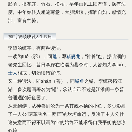
影响，擅花卉、竹石、松柏，早年画风工细严谨，颇有法
度。中年始转入粗笔写意，大胆泼辣，挥洒自如，感情充
沛，富有气势。
“鱓”字两读映射人生坎坷
李鱓的鱓字，有两种读法。
一读为tuó（驼），同
鼍
，即
猪婆龙
，“神兽”也。据临淄的
老先生回忆，昔日李鱓在临淄为县令时，人皆知为李tuó，
士人
相戒，切勿读错官讳。
又一种读法，即shàn（善），同
鳝鱼
之鳝。李鱓落拓江
湖，多次题画署名为“鳝”，承认自己不过是江淮间一条普
普通通的鳝鱼罢了。
从鼍到鳝，从神兽到沦为一条其貌不扬的小鱼，多少影射
了主人公“两革功名一贬官”的坎坷命运，反映了主人公仕
途失意而不得不以画为业的始终不能求得自我平衡的悲凉
心境。