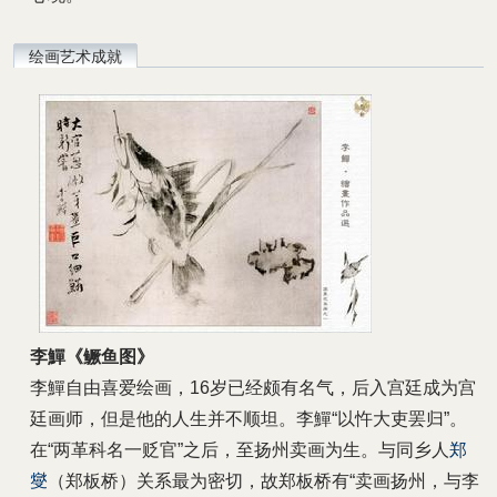
绘画艺术成就
李鱓《鳜鱼图》
李鱓自由喜爱绘画，16岁已经颇有名气，后入宫廷成为宫
廷画师，但是他的人生并不顺坦。李鱓“以忤大吏罢归”。
在“两革科名一贬官”之后，至扬州卖画为生。与同乡人
郑
燮
（郑板桥）关系最为密切，故郑板桥有“卖画扬州，与李