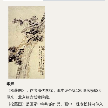
李鱓
《松藤图》，作者清代李鱓，纸本设色纵126厘米横62.6
厘米，北京故宫博物院藏。
《松藤图》是画家中年时的作品。画中一棵老松斜向伸入