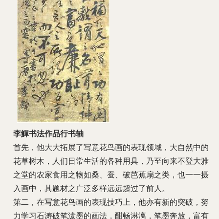
李鱓书法作品行书轴
首先，他大大拓展了写意花鸟画的表现领域，大自然中的
花草树木，人们日常生活的各种用具，乃至向来不登大雅
之堂的农家食用之物如桑、蚕、破芭蕉扇之类，也一一摄
入画中，其题材之广泛多样远远超过了前人。
第二，在写意花鸟画的表现技巧上，他亦有新的突破
，努
力学习石涛破笔泼墨的画法，酣畅淋漓，笔墨奔放，富有