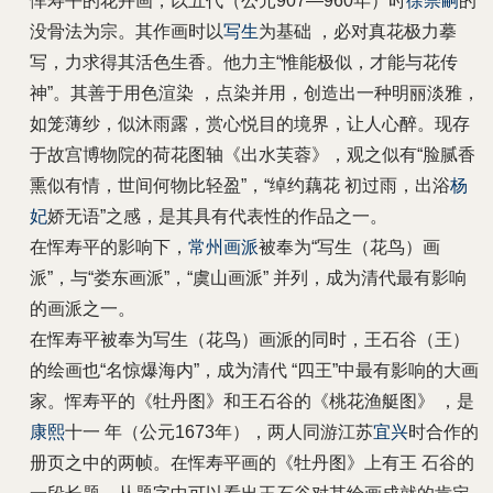
恽寿平的花卉画，以五代（公元907—960年）时
徐崇嗣
的
没骨法为宗。其作画时以
写生
为基础 ，必对真花极力摹
写，力求得其活色生香。他力主“惟能极似，才能与花传
神”。其善于用色渲染 ，点染并用，创造出一种明丽淡雅，
如笼薄纱，似沐雨露，赏心悦目的境界，让人心醉。现存
于故宫博物院的荷花图轴《出水芙蓉》，观之似有“脸腻香
熏似有情，世间何物比轻盈”，“绰约藕花 初过雨，出浴
杨
妃
娇无语”之感，是其具有代表性的作品之一。
在恽寿平的影响下，
常州画派
被奉为“写生（花鸟）画
派”，与“娄东画派”，“虞山画派” 并列，成为清代最有影响
的画派之一。
在恽寿平被奉为写生（花鸟）画派的同时，王石谷（王）
的绘画也“名惊爆海内”，成为清代 “四王”中最有影响的大画
家。恽寿平的《牡丹图》和王石谷的《桃花渔艇图》 ，是
康熙
十一 年（公元1673年），两人同游江苏
宜兴
时合作的
册页之中的两帧。在恽寿平画的《牡丹图》上有王 石谷的