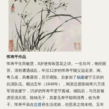
恽寿平作品
恽寿平生而敏慧，8岁便有咏莲花之诗。一生坎坷，饱经困
苦。清初遭遇战乱，年仅12岁的恽寿平随父远走浙、闽、
粤几省，风餐露宿，历尽艰险。后参加了
福建
建宁王祈的
抗清队伍。顺治五年（1648年），闽浙总督陈锦率六万清
军强攻建宁，15岁的恽寿平坚守孤城。城陷后，与兄皆被
虏至清兵营。陈锦无子，其妻见寿平聪明清秀，收为养
子。恽寿平虽在
总督
府生活优裕，但思亲之情未绝。五年