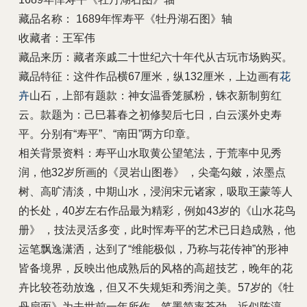
藏品名称： 1689年恽寿平《牡丹湖石图》轴
收藏者：王军伟
藏品来历：藏者亲戚二十世纪六十年代从古玩市场购买。
藏品特征：这件作品横67厘米，纵132厘米，上边画有
花
卉
山石，上部有题款：神女温香笼腻粉，铢衣新制剪红
云。款题为：己巳暮春之初修契后七日，白云溪外史寿
平。分别有“寿平”、“南田”两方印章。
相关背景资料：寿平山水取黄公望笔法，于荒率中见秀
润，他32岁所画的《灵岩山图卷》 ，尖毫勾皴，浓墨点
树、高旷清淡，中期山水，浸润宋元诸家，吸取王蒙等人
的长处，40岁左右作品最为精彩，例如43岁的《山水花鸟
册》 ，技法灵活多变，此时恽寿平的艺术已日趋成熟，他
运笔飘逸潇洒，达到了“维能极似，乃称与花传神”的形神
皆备境界，反映出他成熟后的风格的高超技艺，晚年的花
卉比较苍劲放逸，但又不失规矩和秀润之美。57岁的《牡
丹扇面》为去世前一年所作，笔墨简率苍劲。近似陈淳，