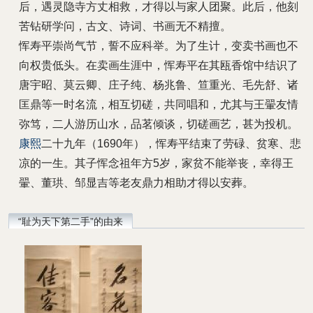
后，遇灵隐寺方丈相救，才得以与家人团聚。此后，他刻
苦钻研学问，古文、诗词、书画无不精擅。
恽寿平崇尚气节，誓不应科举。为了生计，变卖书画也不
向权贵低头。在卖画生涯中，恽寿平在其瓯香馆中结识了
唐宇昭、莫云卿、庄子纯、杨兆鲁、笪重光、毛先舒、诸
匡鼎等一时名流，相互切磋，共同唱和，尤其与王翬友情
弥笃，二人游历山水，品茗倾谈，切磋画艺，甚为投机。
康熙
二十九年（1690年），恽寿平结束了劳碌、贫寒、悲
凉的一生。其子恽念祖年方5岁，家贫不能举丧，幸得王
翬、董珙、邹显吉等老友鼎力相助才得以安葬。
“耻为天下第二手”的由来