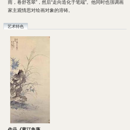
雨，卷舒苍翠”，然后“走向造化于笔端”。他同时也强调画
家主观情思对绘画对象的溶铸。
艺术特色
作品《蓼汀鱼藻