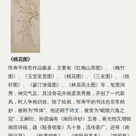
《桃花图》
恽寿平传世作品极多，主要有《红梅山茶图》、《梅竹
图》、《玉堂富贵图》、《桃花图》、《三友图》、《梧
轩图》、《蓼汀渔藻图》、《林居高士图》等，笔墨润
秀，神完气足。其没骨花卉画柔美秀雅，开创了一代新
风，时人争相仿效。除了绘画，恽寿平的书法也非常精
妙，被称为“恽体”。他还精于
诗文
，被誉为“毗陵六逸之
冠”，王嗣衍、孙谠编有《南田诗钞》五卷，蒋光煦又增辑
南田诗稿，题《瓯香馆集》凡十卷，流传甚广。还有《南
田诗草》、 《欧香馆集》 、《南田画真本》、《南田集》