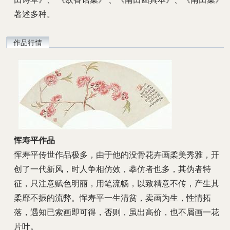
著述多种。
作品行情
恽寿平作品
恽寿平传世作品极多，由于他的没骨花卉画柔美秀雅，开
创了一代新风，时人争相仿效，摹仿者也多，其伪者特
征，只注意赋色明丽，用笔流畅，以致精意不传，产生其
柔靡不振的流弊。恽寿平一生清贫，卖画为生，性情拓
落，遇知已索画即可得，否则，虽出高价，也不屑画一花
片叶。