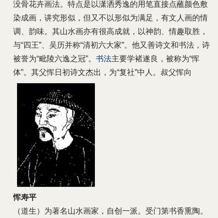
没骨花卉画法。特点是以潇洒秀逸的用笔直接点蘸颜色敷
染成画，讲究形似，但又不以形似为满足，有文人画的情
调、韵味。其山水画亦有很高成就，以神韵、情趣取胜，
与“四王”、吴历并称“清初六大家”。他又善诗文和书法，诗
被誉为“毗陵六逸之冠”。
书法
主要学褚遂良，被称为“恽
体”。其父恽日初诗文杰出，为“复社”中人。叔父恽向
恽寿平
（道生）为著名山水画家，自创一派。受门第书香熏陶。