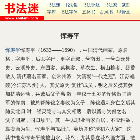
书法迷
书法集
书法导航
书法家
篆刻
字库
书法字体
五体书
古风书
甲骨文
古印
篆书
篆体
光明书
集美书
33书法
毛笔字
钢笔字
多体书
花鸟字
書法视频
集字
字形
大字
篆刻之家
字源
国学
恽寿平
古籍
中医
象棋
游戏
电子书
商城
起名
识字
英语
印章
签名
硬筆字
恽寿平
恽寿平（1633——1690），中国清代画家。原名
字体下载
免费字体
中文字体
英文字体
格，字寿平，后以字行，更字正叔，号南田，一号白云外
Ai矢量
P图宝
南无阿弥陀佛
意见反馈
安全网站
捐赠
繁體版
史、云溪外史、东园客、巢枫客、草衣生、横山樵者、瓯香
散人,清代著名画家。创常州派，为清朝“一代之冠”。江苏毗
陵(今江苏常州) 人。其父原为“复社”成员，明之后又携其参
加抗清运动，兵败后父子离 散，年仅十五岁的恽恪做了清
军的俘虏，被总督陈锦之妻收为义子，陈锦遇刺身亡之后其
随灵北归 时，经灵隐寺与其父相遇，后以留寺为僧之名，
父子团聚，同归故里。其一生以职业画家自居，不应科举，
靠卖画为生。恽寿平与“四王”、吴历并称“清初六大家”。这
其中惟有恽寿平兼擅山水、花鸟；尤其是在花鸟画方面，敢