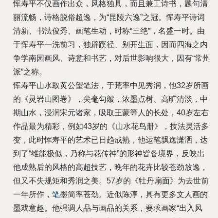
恽寿平不仅画作出众，风格独具，而且兼工诗书，题句清
丽流畅，诗格脱俗超逸，为“昆陵六逸”之冠。恽寿平诗词
清新、书法俊秀、画笔生动，时称“三绝”，名盛一时。由
于恽寿平一洗前习，独辟蹊径、别开生面，因而四海之内
争学南园画风、诗意和书艺，对后世影响很大，因有“常州
派”之称。
恽寿平山水取黄公望笔法，于荒率中见秀润，他32岁所画
的《灵岩山图卷》，尖毫勾皴，浓墨点树、高旷清淡，中
期山水，浸润宋元诸家，吸取王蒙等人的长处，40岁左右
作品最为精彩，例如43岁的《山水花鸟册》，技法灵活多
变，此时恽寿平的艺术已日趋成熟，他运笔飘逸潇洒，达
到了“维能极似，乃称与花传神”的形神皆备境界，反映出
他成熟后的风格的高超技艺，晚年的花卉比较苍劲放逸，
但又不失规矩和秀润之美。57岁的《牡丹扇面》为去世前
一年所作，
笔
墨简率苍劲。近似陈淳，具有更多文人画的
墨戏意趣。他强调人品与画品的关系，要求画家“出入风