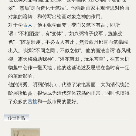
翠”，然后“走向造化于笔端”。他强调画家主观情思对绘画
对象的溶铸，和传写出绘画对象之神的作用。
对于学
古人
，他主张学而变，变而又笔下有古，即所
谓：“不相蹈袭”，有“变体”，“如兴弼将子仪军，旌旗变
色”，“随意涉趣，不必古人有此，然云西丹邱直向笔毫端
出入。”此即“不同之同，不似之似”。他的画法自谓“春风桃
柳、霜天梅菊助我神”，“灌花南田，玩乐苔草”，在其天机
物趣中创作一翻天地，他的这些论述及思想在当时有一定
的革新影响。
他的清秀、明丽的特点，代替了浓艳富丽，大为清代统治
阶层所欣赏，很快成为清代院体花鸟的正宗，同时也博得
了众多的
贵族
和一般市民的爱好。
传世作品