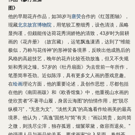
图》
他的早期花卉作品，如38岁与
唐荧
合作的《红莲图轴》，
现藏
北京故宫博物院
，用笔较工整细秀，设色清淡，虽略
显拘谨，但颇能传达荷花秀润娇艳的清致，43岁时为留耕
画的《花卉册》（故宫藏），运笔飘逸潇洒，达到了“维能
极似，乃称与花传神”的形神皆备境界，反映出他成熟后的
风格的高超技艺，晚年的花卉比较苍劲放逸，但又不失规
矩和秀润之臻。57岁的《牡丹扇面》为去世前一年所作，
笔墨简率苍劲。近似陈淳，具有更多文人画的墨戏意趣。
在
绘画
理论方面，他的重要论述，及创作思想，尽都包括
在他的《南田画跋》和《欧香馆集》中，他重视山水画的
使欣赏者“不著寻山履，身居云海图”的怡情作用，把“脱尽
纵横习”，“无意为文”、“淡然天真”的高逸看作绘画美的最高
境界。他认为，“高逸”固然与“简”有关：“画以简贵，如尚简
之微，则洗尽尘滓，独存孤迥，烟鬟翠黛，敛容而退矣。”
他强调人品与画品的关系，要求画家“出入风雨，卷舒苍