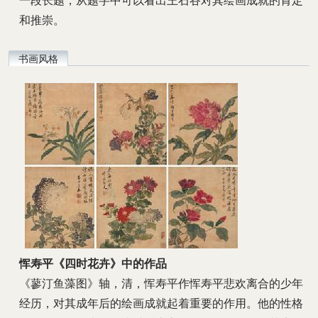
一段长题，从题字中可以看出王石谷对其绘画成就的肯定
和推崇。
书画风格
恽寿平《四时花卉》中的作品
《蓼汀鱼藻图》轴，清，恽寿平作恽寿平悲欢离合的少年
经历，对其成年后的绘画成就起着重要的作用。他的性格