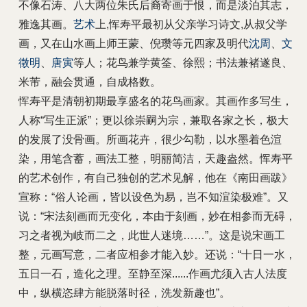
不像石涛、八大两位朱氏后裔寄画于恨，而是淡泊其志，
雅逸其画。
艺术
上,恽寿平最初从父亲学习诗文,从叔父学
画，又在山水画上师王蒙、倪瓒等元四家及明代
沈周
、
文
徵明
、
唐寅
等人；花鸟兼学黄筌、徐熙；书法兼褚遂良、
米芾，融会贯通，自成格数。
恽寿平是清朝初期最享盛名的花鸟画家。其画作多写生，
人称“写生正派”；更以徐崇嗣为宗，兼取各家之长，极大
的发展了没骨画。所画花卉，很少勾勒，以水墨着色渲
染，用笔含蓄，画法工整，明丽简洁，天趣盎然。恽寿平
的艺术创作，有自己独创的艺术见解，他在《南田画跋》
宣称：“俗人论画，皆以设色为易，岂不知渲染极难”。又
说：“宋法刻画而无变化，本由于刻画，妙在相参而无碍，
习之者视为岐而二之，此世人迷境……”。这是说宋画工
整，元画写意，二者应相参才能入妙。还说：“十日一水，
五日一石，造化之理。至静至深......作画尤须入古人法度
中，纵横恣肆方能脱落时径，洗发新趣也”。