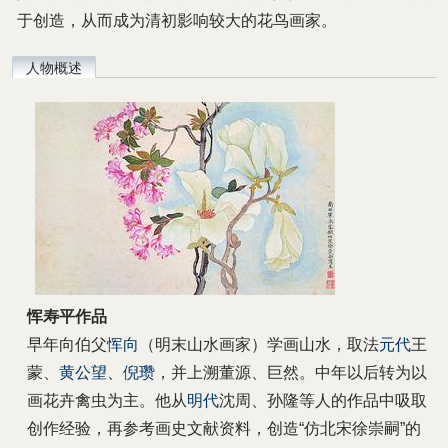
于创造，从而成为清初影响较大的花鸟画家。
人物概述
恽寿平作品
早年向伯父
恽向
（明末山水画家）学画山水，取法
元代
王
蒙、
黄公望
、
倪瓒
，并上溯董源、巨然。中年以后转为以
画花卉禽虫为主。他从
明代
沈周、孙隆等人的作品中吸取
创作经验，再参考画史文献资料，创造“仿北宋徐崇嗣”的