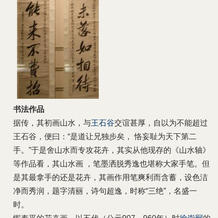
书法作品
据传，其初画山水，与
王石谷
交谊甚厚，自以为不能超过
王石谷，便曰：“是道让兄独步矣， 恪妄耻为天下第二
手。”于是舍山水而专攻花卉，其实从他现存的《山水轴》
等作品看，其山水画 ，笔墨洒脱秀逸也堪称大家手笔。但
是其最拿手的还是花卉，其画作用笔爽利而含蓄，设色洁
净而秀润，题字清丽，诗句超逸，时称“三绝”，名盛一
时。