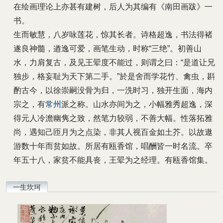
在绘画理论上亦甚有建树，后人为其编有《南田画跋》一
书。
生而敏慧，八岁咏莲花，惊其长者。诗格超逸，书法得褚
遂良神髓，遒逸可爱，画笔生动，时称“三绝”。初善山
水，力肩复古，及见王翚度不能过，则谓之曰：“是道让兄
独步，格妄耻为天下第二手。”於是舍而学花竹、禽虫，斟
酌古今，以徐崇嗣没骨为归，一洗时习，独开生面，海内
宗之，有
常州
派之称。山水亦间为之，小幅雅秀超逸，深
得元人冷澹幽隽之致，然笔力较弱，不善大幅。性落拓雅
尚，遇知己匝月为之点染，非其人视百金如土芥。以故遨
游数十年而贫如故。所居有瓯香馆，唱酬皆一时名流。卒
年五十八，家贫不能具丧，王翚为之经理。有瓯香馆集。
一生坎坷