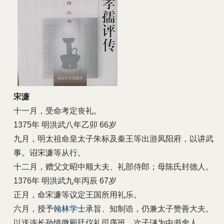
宋濂
十一月，受命考定丧礼。
1375年 明洪武八年乙卯 66岁
九月，明太祖命皇太子朱标及秦王等出游凤阳府，以讲武
事。诏宋濂等从行。
十二月，赠父文昭中顺大夫、礼部侍郎；母陈氏封德人。
1376年 明洪武九年丙辰 67岁
正月，命宋濂等议定王国所用礼乐。
六月，授予
翰林学士
承旨、知制诰，仍兼太子赞善大夫。
以送连长孙慎微殿廷仪礼司序班，次子璲为中书舍人。