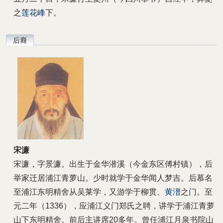
之
莲花峰
下。
后裔
宋濂
宋濂，字景濂。出生于金华潜溪（今金东区傅村镇），后
举家迁居浦江青萝山。少时就学于金华闻人梦吉。后慕名
至浦江东明精舍从吴莱学，又游学于柳贯、
黄溍
之门。至
元二年（1336），应浦江义门郑氏之聘，讲学于浦江青萝
山下东明精舍。前后主讲席20多年。曾任浦江月泉书院山