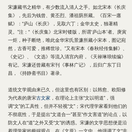
宋濂藏书之精华，有少数流入清人之手。如北宋本《长庆
集》，先后为钱曾、黄丕烈、潘祖荫所藏。《百宋一廛
赋》：“庐山《长庆》，见取六丁；金华太史，独著精
灵。”注：“《长庆集》北宋时镂版，所谓‘庐山本’者。庚寅
一炬，种子断绝，唯此金华宋氏景濂所藏小宋本，图记宛
然，古香可爱，推稀世珍。”又有宋本《春秋经传集解》、
《史记》、《文选》等流入清宫内府，《天禄琳琅续编》
有记。宋濂还曾藏有宋刊《事林广记》，后归广东丁日
昌，《持静斋书目》著录。
道统文学观由来已久，但这里也有区别：以韩愈、欧阳修
为代表的唐宋
古文家
，在理论上主张“文以明道”，强
调“文”的工具性，但并不轻视“文”；宋代理学家看到他们的
不彻底性，于是提出“文道合一”甚至“作文害道”的论点，以
防文人在“道”之外又受“文”的诱惑。宋濂的文学思想便是沿
着理学家的极端观点。在《文原》一文中，他强调了文“非