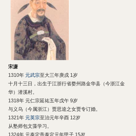
宋濂
1310年
元武宗
至大三年庚戌 1岁
十月十三日，出生于江浙行省婺州路金华县（今浙江金
华）潜溪村。
1318年 元仁宗延祐五年戊午 9岁
与义乌（今属浙江）贾思逵之女贾专订婚。
1321年
元英宗
至治元年辛酉 12岁
从塾师包文藻学习。
1324年 元泰定帝泰定元年甲子 15岁