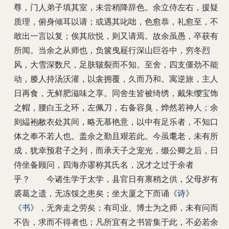
尊，门人弟子填其室，未尝稍降辞色。余立侍左右，援疑
质理，俯身倾耳以请；或遇其叱咄，色愈恭，礼愈至，不
敢出一言以复；俟其欣悦，则又请焉。故余虽愚，卒获有
所闻。当余之从师也，负箧曳屣行深山巨谷中，穷冬烈
风，大雪深数尺，足肤皲裂而不知。至舍，四支僵劲不能
动，媵人持汤沃灌，以衾拥覆，久而乃和。寓逆旅，主人
日再食，无鲜肥滋味之享。同舍生皆被绮绣，戴朱缨宝饰
之帽，腰白玉之环，左佩刀，右备容臭，烨然若神人；余
则緼袍敝衣处其间，略无慕艳意，以中有足乐者，不知口
体之奉不若人也。盖余之勤且艰若此。今虽耄老，未有所
成，犹幸预君子之列，而承天子之宠光，缀公卿之后，日
侍坐备顾问，四海亦谬称其氏名，况才之过于余者
乎？ 今诸生学于太学，县官日有禀稍之供，父母岁有
裘葛之遗，无冻馁之患矣；坐大厦之下而诵《
诗
》
《
书
》，无奔走之劳矣；有司业、博士为之师，未有问而
不告，求而不得者也；凡所宜有之书皆集于此，不必若余