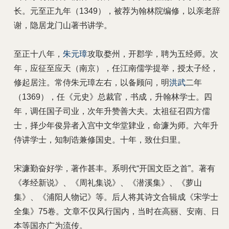
长。元至正九年（1349），被荐为翰林院编修，以亲老辞
谢，隐居龙门山著书讲学。
至正十八年，
朱元璋
攻取婺州，开郡学，聘为五经师。次
年，应征至应天（南京），任江南儒学提举，授太子经，
修起居注。常侍朱元璋左右，以备顾问，明
洪武
二年
（1369），任《元史》总裁官，书成，升翰林学士。四
年，调任国子司业，次年升赞善大夫。太祖征召四方儒
士，择少年俊异者入宫中文华堂肄业，命濂为师。六年升
侍讲学士，知制诰兼修国史。十年，致仕归里。
宋濂勤奋好学，著作甚丰。系明代“开国文臣之首”。著有
《孝经新说》、《周礼集说》、《潜溪集》、《萝山
集》、《浦阳人物记》等。后人将其诗文合辑成《宋学士
全集》75卷。文章不仅风行国内，当时在高丽、安南、日
本等国亦广为流传。