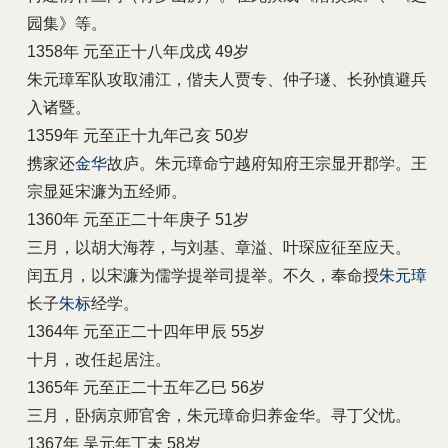
园集》等。
1358年 元至正十八年戊戌 49岁
朱元璋军队攻取浦江，偕夫人贾专、仲子璲、长孙慎避兵
入诸暨。
1359年 元至正十九年己亥 50岁
携家还
金华
故庐。朱元璋命宁越府知府王宗显开郡学。王
宗显延宋濂为五经师。
1360年 元至正二十年庚子 51岁
三月，以胡大海荐，与刘基、章溢、叶琛应征至应天。
闰五月，以宋濂为儒学提举司提举。不久，奉命授
朱元璋
长子
朱标
经学。
1364年 元至正二十四年甲辰 55岁
十月，改任起居注。
1365年 元至正二十五年乙巳 56岁
三月，卧病京师官舍，朱元璋命归养金华。寻丁父忧。
1367年 吴元年丁未 58岁