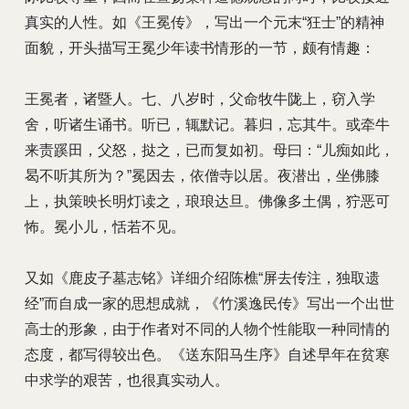
真实的人性。如《王冕传》，写出一个元末“狂士”的精神
面貌，开头描写王冕少年读书情形的一节，颇有情趣：
王冕者，诸暨人。七、八岁时，父命牧牛陇上，窃入学
舍，听诸生诵书。听已，辄默记。暮归，忘其牛。或牵牛
来责蹊田，父怒，挞之，已而复如初。母曰：“儿痴如此，
曷不听其所为？”冕因去，依僧寺以居。夜潜出，坐佛膝
上，执策映长明灯读之，琅琅达旦。佛像多土偶，狞恶可
怖。冕小儿，恬若不见。
又如《鹿皮子墓志铭》详细介绍陈樵“屏去传注，独取遗
经”而自成一家的思想成就，《竹溪逸民传》写出一个出世
高士的形象，由于作者对不同的人物个性能取一种同情的
态度，都写得较出色。《送东阳马生序》自述早年在贫寒
中求学的艰苦，也很真实动人。