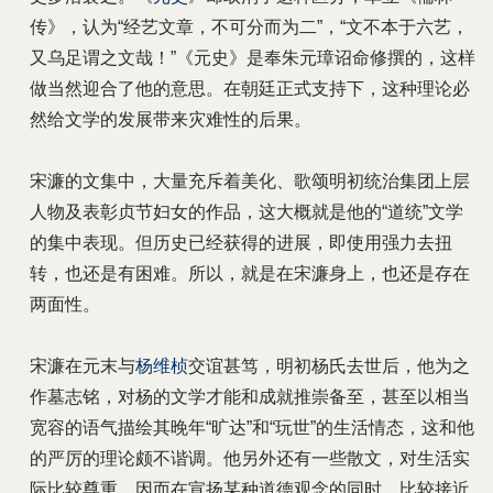
传》，认为“经艺文章，不可分而为二”，“文不本于六艺，
又乌足谓之文哉！”《元史》是奉朱元璋诏命修撰的，这样
做当然迎合了他的意思。在朝廷正式支持下，这种理论必
然给文学的发展带来灾难性的后果。
宋濂的文集中，大量充斥着美化、歌颂明初统治集团上层
人物及表彰贞节妇女的作品，这大概就是他的“道统”文学
的集中表现。但历史已经获得的进展，即使用强力去扭
转，也还是有困难。所以，就是在宋濂身上，也还是存在
两面性。
宋濂在元末与
杨维桢
交谊甚笃，明初杨氏去世后，他为之
作墓志铭，对杨的文学才能和成就推崇备至，甚至以相当
宽容的语气描绘其晚年“旷达”和“玩世”的生活情态，这和他
的严厉的理论颇不谐调。他另外还有一些散文，对生活实
际比较尊重，因而在宣扬某种道德观念的同时，比较接近