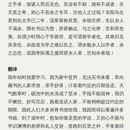
之手录，假诸人而后见也。其业有不精，德有不成者，非
天质之卑，则心不若余之专耳，岂他人之过哉？东阳马生
君则在太学已二年，流辈甚称其贤。余朝京师，生以乡人
子谒余。撰长书以为贽，辞甚畅达。与之论辨，言和而色
夷。自谓少时用心于学甚劳。是可谓善学者也。其将归见
其亲也，余故道为学之难以告之。谓余勉乡人以学者，余
之志也；诋我夸际遇之盛而骄乡人者，岂知余者哉！
翻译
我年幼时就爱学习。因为家中贫穷，无法买书来看，常向
藏书的人家求借，亲手抄录，计算着约定的日期送还。天
气酷寒时，砚池中的水冻成了坚冰，手指不能屈伸，我仍
不懈怠。抄写完后，跑着送还人家，不敢稍稍超过约定的
期限。因此人们大多肯将书借给我，我因而得以看遍许多
书籍。到了成年时，愈加仰慕圣贤的学说，又担心不能与
学识渊博的老师和名人交游，曾跑到百里之外，手拿着
经