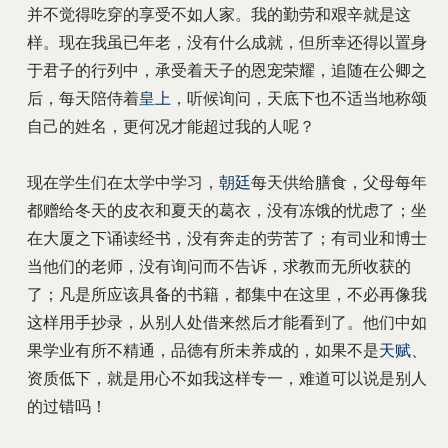
并不觉得吃穿的享受不如人家。我的勤劳和艰辛就是这
样。现在我虽已年老，没有什么成就，但所幸还得以置身
于君子的行列中，承受着天子的恩宠荣耀，追随在公卿之
后，每天陪侍着
皇上
，听候询问，天底下也不适当地称颂
自己的姓名，更何况才能超过我的人呢？
现在学生们在太学中学习，
朝廷
每天供给膳食，父母每年
都赠给冬天的皮衣和夏天的葛衣，没有冻饿的忧虑了；坐
在大厦之下诵读经书，没有奔走的劳苦了；有司业和博士
当他们的老师，没有询问而不告诉，求教而无所收获的
了；凡是所应该具备的书籍，都集中在这里，不必再像我
这样用手抄录，从别人处借来然后才能看到了。他们中如
果学业有所不精通，品德有所未养成的，如果不是
天赋
、
资质低下，就是用心不如我这样专一，难道可以说是别人
的过错吗！