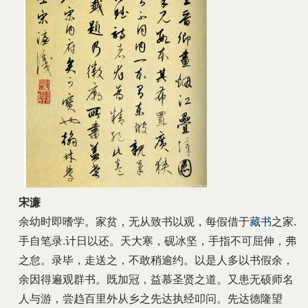
宋濂
余幼时即嗜学。家贫，无从致书以观，每假借于
藏书
之家.
手自笔录.计日以还。天大寒，砚冰坚，手指不可屈伸，弗
之怠。录毕，走送之，不敢稍逾约。以是人多以书假余，
余因得遍观群书。既加冠，益慕圣贤之道。又患无硕师名
人与游，尝趋百里外从乡之先达执经叩问。先达德隆望