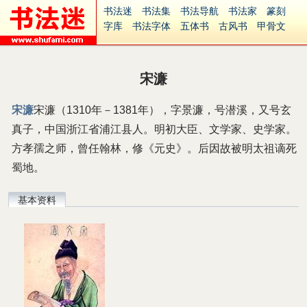
书法迷
书法集
书法导航
书法家
篆刻
字库
书法字体
五体书
古风书
甲骨文
古印
篆书
篆体
光明书
集美书
33书法
毛笔字
钢笔字
多体书
花鸟字
書法视频
集字
字形
大字
篆刻之家
字源
国学
宋濂
古籍
中医
象棋
游戏
电子书
商城
起名
识字
英语
印章
签名
硬筆字
宋濂
宋濂（1310年－1381年），字景濂，号潜溪，又号玄
字体下载
免费字体
中文字体
英文字体
真子，中国浙江省浦江县人。明初大臣、文学家、史学家。
Ai矢量
P图宝
南无阿弥陀佛
意见反馈
安全网站
捐赠
繁體版
方孝孺之师，曾任翰林，修《元史》。后因故被明太祖谪死
蜀地。
基本资料