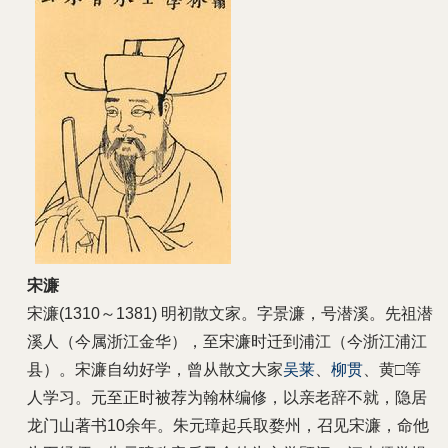
宋濂
宋濂(1310～1381) 明初散文家。字景濂，号潜溪。先祖潜
溪人（今属浙江金华），至宋濂时迁到浦江（今浙江浦江
县）。宋濂自幼好学，曾从散文大家
吴莱
、
柳贯
、黄□等
人学习。元至正时被荐为翰林编修，以亲老辞不就，隐居
龙门山著书10余年。朱元璋起兵取婺州，召见宋濂，命他