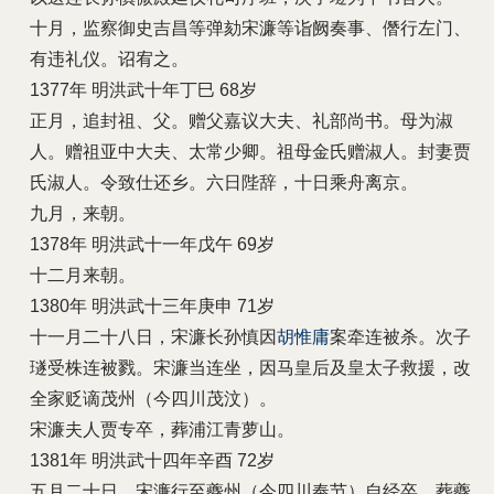
十月，监察御史吉昌等弹劾宋濂等诣阙奏事、僭行左门、
有违礼仪。诏宥之。
1377年 明洪武十年丁巳 68岁
正月，追封祖、父。赠父嘉议大夫、礼部尚书。母为淑
人。赠祖亚中大夫、太常少卿。祖母金氏赠淑人。封妻贾
氏淑人。令致仕还乡。六日陛辞，十日乘舟离京。
九月，来朝。
1378年 明洪武十一年戊午 69岁
十二月来朝。
1380年 明洪武十三年庚申 71岁
十一月二十八日，宋濂长孙慎因
胡惟庸
案牵连被杀。次子
璲受株连被戮。宋濂当连坐，因马皇后及皇太子救援，改
全家贬谪茂州（今四川茂汶）。
宋濂夫人贾专卒，葬浦江青萝山。
1381年 明洪武十四年辛酉 72岁
五月二十日，宋濂行至夔州（今四川奉节）自经卒，葬夔