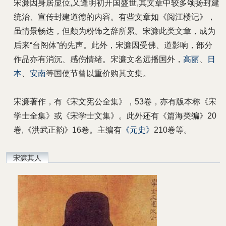
宋濂因身居显位,又逢明初开国盛世,其文章中较多颂扬封建
统治、宣传封建道德的内容。有些文章如《阅江楼记》，
虽情景畅达，但颇为粉饰之辞所累。宋濂此类文章，成为
后来“台阁体”的先声。此外，宋濂因受佛、道影响，部分
作品亦有消沉、感伤情绪。宋濂文名远播国外，
高丽
、
日
本
、
安南
等国使节曾以重价购其文集。
宋濂著作，有《宋文宪公全集》，53卷，亦有版本称《宋
学士全集》或《宋学士文集》。此外还有《篇海类编》20
卷,《洪武正韵》16卷。主编有
《元史》
210卷等。
宋濂其人