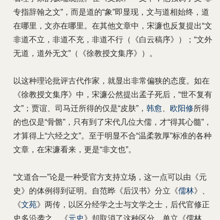
专指辞翰之文”，而是道的“象”即显现，文与道相始终，道
在哪里，文亦在哪里。在其他文章中，宋濂也反复提出“文
非道不立，非道不充，非道不行（《白云稿序》）；“文外
无道，道外无文”（《徐教授文集序》）。
以这种理论批评古代作家，就显出非常偏狭的态度。如在
《徐教授文集序》中，宋濂公然提出孟子死后，“世不复有
文”；贾谊、司马迁所得的仅是“皮肤”，
韩愈
、
欧阳修
所得
的也仅是“骨骼”，只有到了宋代几位大儒，才“得其心髓”，
才算得上“六经之文”。至于明显不合“温柔敦厚”标准的各种
文章，在宋濂看来，更是“非文也”。
“文道合一”论是一种受官方支持立场，这一点可以由《元
史》的体例得到证明。自范晔《后汉书》分立《
儒林
》、
《
文苑
》两传，以区分经学之士与文学之士，后代官修正
史多沿袭之。《
元史
》却取消了这种区分，单立《儒林