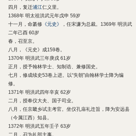
四月，复迁
浦江
仁义里。
1368年 明太祖洪武元年戊申 59岁
十一月，命纂修
《元史》
，任宋濂为总裁。1369年 明洪武
二年己酉 60岁
春，召至京。
八月，《元史》成159卷。
1370年 明洪武三年庚戌 61岁
正月，授予翰林学士、知制诰、兼修国史。
七月，修成续史53卷上进。以“失朝”由翰林学士降为编
修。
1371年 明洪武四年辛亥 62岁
二月，授奉仪大夫、国子司业。
八月，任京畿乡试主考官。坐仪孔庙礼迕旨，降为安远县
（今属江西）知县。
1372年 明洪武五年壬子 63岁
二月，召为礼部主事。