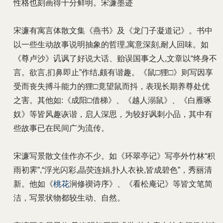
性格也刻画得十分鲜明。宋濂墨迹
宋濂有寓言体散文集《燕书》及《龙门子凝道记》。书中
以一些生动故事说明抽象的哲理,寓意深刻,耐人回味。如
《尊卢沙》讥讽了好说大话、贻误国事之人,文章以“终身不
言。欲言,扪鼻即止”作结,颇有谐趣。《鼠□狸□》则写因享
受而丧失搏斗能力的狸□竟望鼠而抖，表现长期养尊处优
之害。其他如:《成阳□借梯》、《越人溺鼠》、《白雁啄
奴》等皆风趣诙谐，启人深思，为较好讽刺小品，其中有
些故事已在民间广为流传。
宋濂写景散文佳作亦不少。如《环翠亭记》写亭外竹林“积
雨初霁”,“浮光闪彩,晶荧连娟,扑人衣袂,皆成碧色”，秀丽清
新。他如《
桃花
涧修禊诗序》、《看松庵记》等皆文笔简
洁，写景状物都较生动、自然。