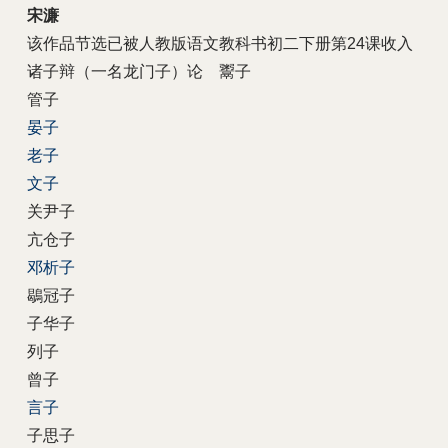
宋濂
该作品节选已被人教版语文教科书初二下册第24课收入
诸子辩（一名龙门子）论 鬻子
管子
晏子
老子
文子
关尹子
亢仓子
邓析子
鶡冠子
子华子
列子
曾子
言子
子思子