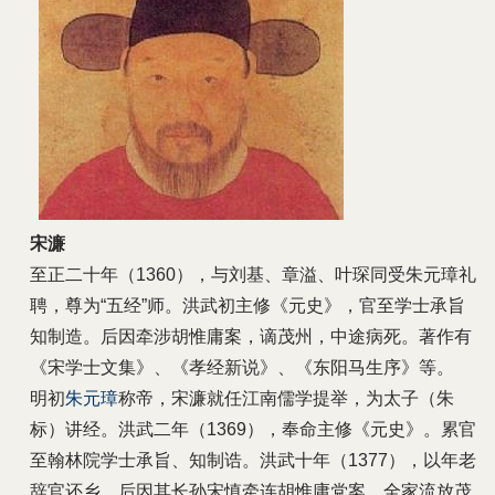
宋濂
至正二十年（1360），与刘基、章溢、叶琛同受朱元璋礼
聘，尊为“五经”师。洪武初主修《元史》，官至学士承旨
知制造。后因牵涉胡惟庸案，谪茂州，中途病死。著作有
《宋学士文集》、《孝经新说》、《东阳马生序》等。
明初
朱元璋
称帝，宋濂就任江南儒学提举，为太子（朱
标）讲经。洪武二年（1369），奉命主修《元史》。累官
至翰林院学士承旨、知制诰。洪武十年（1377），以年老
辞官还乡。后因其长孙宋慎牵连胡惟庸党案，全家流放茂