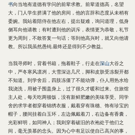
书
向当地有道德有学问的前辈求教。前辈道德高，名望
大，门人学生挤满了他的房间，他的言辞和态度从未稍有
委婉。我站着陪侍在他左右，提出疑难，询问道理，低身
侧耳向他请教；有时遭到他的训斥，表情更为恭敬，礼节
更为周到，不敢答复一句话；等到他高兴时，就又向他请
教。所以我虽然愚钝.最终还是得到不少教益。
当我寻师时，背着书箱，拖着鞋子，行走在
深山
大谷之
中，严冬寒风凛冽，大雪深达几尺，脚和皮肤受冻裂开都
不知道。到学舍后，四肢冻僵了不能动弹，仆人用热水给
我浇洗，用被子围盖身上，过了很久才暖和过来。住旅馆
主人处，每天吃两顿饭，没有新鲜肥嫩的美味享受。同学
舍的求学者都穿着锦绣衣服，戴着穿有珠穗、饰有珍宝的
帽子，腰间挂着白玉环，左边佩戴着刀，右边备有香囊，
光彩鲜明，如同神人；我则穿着破旧的衣袍处于他们之
间，毫无羡慕的念头。因为心中有足以使自己高兴的事，