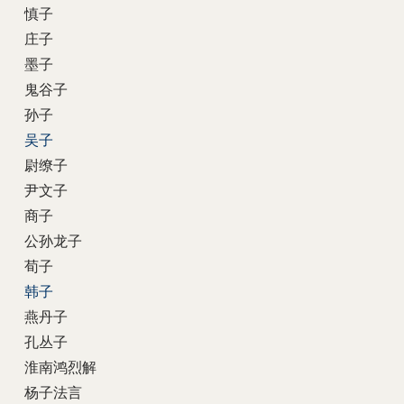
慎子
庄子
墨子
鬼谷子
孙子
吴子
尉缭子
尹文子
商子
公孙龙子
荀子
韩子
燕丹子
孔丛子
淮南鸿烈解
杨子法言