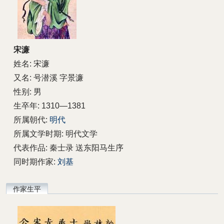
宋濂
姓名: 宋濂
又名: 号潜溪 字景濂
性别: 男
生卒年: 1310—1381
所属朝代:
明代
所属文学时期: 明代文学
代表作品: 秦士录 送东阳马生序
同时期作家:
刘基
作家生平