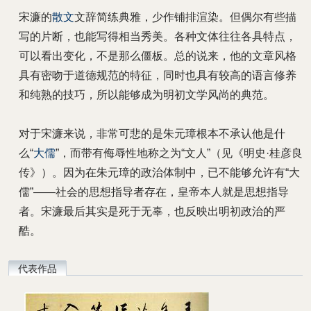
宋濂的
散文
文辞简练典雅，少作铺排渲染。但偶尔有些描
写的片断，也能写得相当秀美。各种文体往往各具特点，
可以看出变化，不是那么僵板。总的说来，他的文章风格
具有密吻于道德规范的特征，同时也具有较高的语言修养
和纯熟的技巧，所以能够成为明初文学风尚的典范。
对于宋濂来说，非常可悲的是朱元璋根本不承认他是什
么“
大儒
”，而带有侮辱性地称之为“文人”（见《明史·桂彦良
传》）。因为在朱元璋的政治体制中，已不能够允许有“大
儒”——社会的思想指导者存在，皇帝本人就是思想指导
者。宋濂最后其实是死于无辜，也反映出明初政治的严
酷。
代表作品