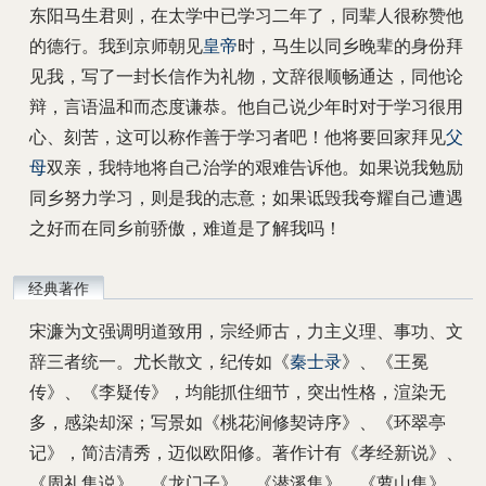
东阳马生君则，在太学中已学习二年了，同辈人很称赞他
的德行。我到京师朝见
皇帝
时，马生以同乡晚辈的身份拜
见我，写了一封长信作为礼物，文辞很顺畅通达，同他论
辩，言语温和而态度谦恭。他自己说少年时对于学习很用
心、刻苦，这可以称作善于学习者吧！他将要回家拜见
父
母
双亲，我特地将自己治学的艰难告诉他。如果说我勉励
同乡努力学习，则是我的志意；如果诋毁我夸耀自己遭遇
之好而在同乡前骄傲，难道是了解我吗！
经典著作
宋濂为文强调明道致用，宗经师古，力主义理、事功、文
辞三者统一。尤长散文，纪传如《
秦士录
》、《王冕
传》、《李疑传》，均能抓住细节，突出性格，渲染无
多，感染却深；写景如《桃花涧修契诗序》、《环翠亭
记》，简洁清秀，迈似欧阳修。著作计有《孝经新说》、
《周礼集说》、《龙门子》、《潜溪集》、《萝山集》、