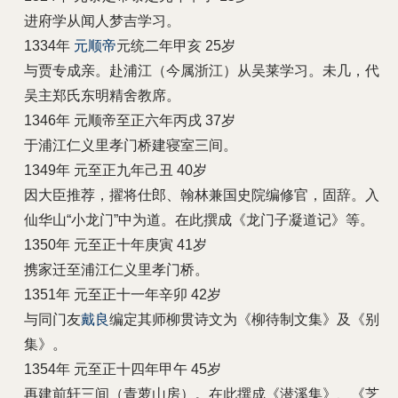
进府学从闻人梦吉学习。
1334年
元顺帝
元统二年甲亥 25岁
与贾专成亲。赴浦江（今属浙江）从吴莱学习。未几，代
吴主郑氏东明精舍教席。
1346年 元顺帝至正六年丙戌 37岁
于浦江仁义里孝门桥建寝室三间。
1349年 元至正九年己丑 40岁
因大臣推荐，擢将仕郎、翰林兼国史院编修官，固辞。入
仙华山“小龙门”中为道。在此撰成《龙门子凝道记》等。
1350年 元至正十年庚寅 41岁
携家迁至浦江仁义里孝门桥。
1351年 元至正十一年辛卯 42岁
与同门友
戴良
编定其师柳贯诗文为《柳待制文集》及《别
集》。
1354年 元至正十四年甲午 45岁
再建前轩三间（青萝山房）。在此撰成《潜溪集》、《芝