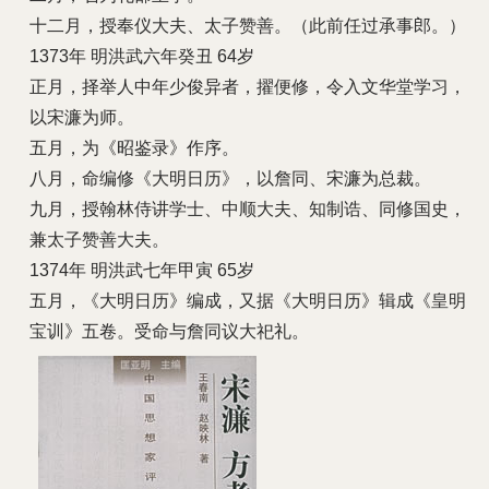
十二月，授奉仪大夫、太子赞善。（此前任过承事郎。）
1373年 明洪武六年癸丑 64岁
正月，择举人中年少俊异者，擢便修，令入文华堂学习，
以宋濂为师。
五月，为《昭鉴录》作序。
八月，命编修《大明日历》，以詹同、宋濂为总裁。
九月，授翰林侍讲学士、中顺大夫、知制诰、同修国史，
兼太子赞善大夫。
1374年 明洪武七年甲寅 65岁
五月，《大明日历》编成，又据《大明日历》辑成《皇明
宝训》五卷。受命与詹同议大祀礼。