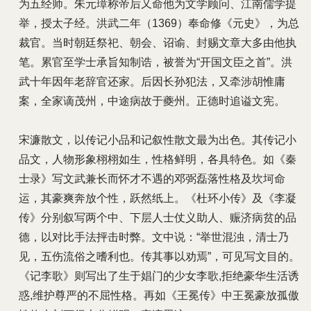
为五经师。朱元璋称帝后又命他为文学顾问、江南儒学提
举，授太子经。洪武二年（1369）奉命修《元史》，为总
裁官。当时朝廷祭祀、朝会、诏谕、封赐文章大多由他执
笔。累官至学士承旨知制诰，被誉为“开国文臣之首”。洪
武十年因年老辞官还家。后因长孙犯法，又牵涉胡惟庸
案，全家谪茂州，中途病故于夔州。正德时追谥文宪。
宋濂散文，以传记小品和记叙性散文最为出色。其传记小
品文，人物形象栩栩如生，性格鲜明，各具特色。如《秦
士录》写文武兼长而怀才不遇的邓弼磊落性格及坎坷命
运，其豪爽奔放个性，跃然纸上。《杜环小传》及《李凝
传》分别叙写两个中、下层人士仗义助人、赈济病贫的品
德，以对比手法抨击时弊。文中说：“举世混浊，清士乃
见，五伤流俗之嗜利也。传其事以劝焉”，可见写文目的。
《记李歌》则写出了生于娼门的少女李歌,拒绝豪华生活诱
惑,维护尊严的不屈性格。再如《王冕传》中王冕豪放孤傲