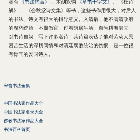
著有
《书法约言》
、木刻双钩
《草书千字文》
、 《杜诗
解》 、 《会秋堂诗文集》等书，这些书作用很大，对后人
的书法、诗文有很大的指导意义。入清后，他不满清政府
的腐朽统治，不愿做官，过着隐居生活，自号耕海潜夫，
以书诗自娱，写下许多名诗，其诗篇表达了他对劳动人民
困苦生活的深切同情和对清廷腐败统治的仇恨，是一位很
有骨气的爱国诗人。
宋曹书法全集
中国书法家作品大全
中国书法家名录大全
佛教书法家作品大全
书法百科首页