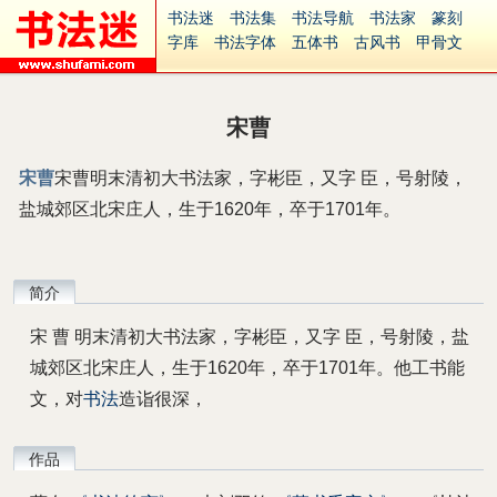
书法迷
书法集
书法导航
书法家
篆刻
字库
书法字体
五体书
古风书
甲骨文
古印
篆书
篆体
光明书
集美书
33书法
毛笔字
钢笔字
多体书
花鸟字
書法视频
集字
字形
大字
篆刻之家
字源
国学
宋曹
古籍
中医
象棋
游戏
电子书
商城
起名
识字
英语
印章
签名
硬筆字
宋曹
宋曹明末清初大书法家，字彬臣，又字 臣，号射陵，
字体下载
免费字体
中文字体
英文字体
盐城郊区北宋庄人，生于1620年，卒于1701年。
Ai矢量
P图宝
南无阿弥陀佛
意见反馈
安全网站
捐赠
繁體版
简介
宋 曹 明末清初大书法家，字彬臣，又字 臣，号射陵，盐
城郊区北宋庄人，生于1620年，卒于1701年。他工书能
文，对
书法
造诣很深，
作品