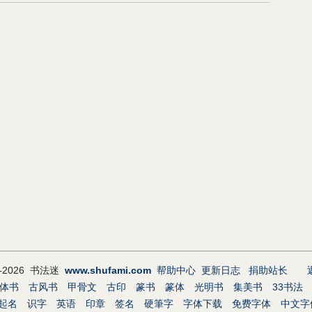
9-2026 书法迷
www.shufami.com
帮助中心
更新日志
捐助站长
体书
古风书
甲骨文
古印
篆书
篆体
光明书
集美书
33书法
起名
识字
英语
印章
签名
硬筆字
字体下载
免费字体
中文字