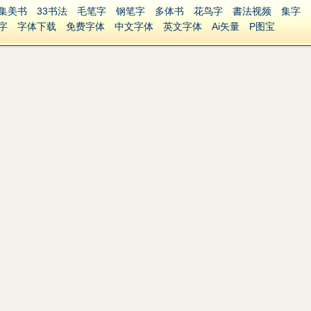
集美书
33书法
毛笔字
钢笔字
多体书
花鸟字
書法视频
集字
字
字体下载
免费字体
中文字体
英文字体
Ai矢量
P图宝