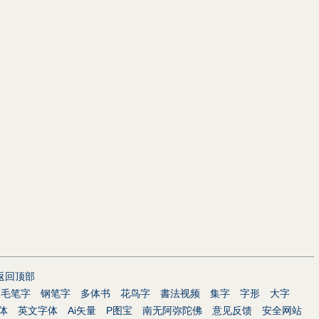
返回顶部
毛笔字
钢笔字
多体书
花鸟字
書法视频
集字
字形
大字
体
英文字体
Ai矢量
P图宝
南无阿弥陀佛
意见反馈
安全网站