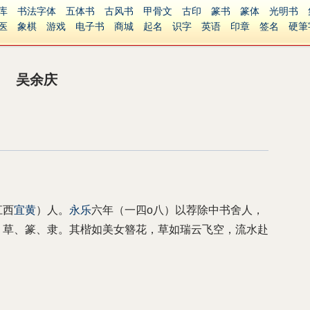
库
书法字体
五体书
古风书
甲骨文
古印
篆书
篆体
光明书
医
象棋
游戏
电子书
商城
起名
识字
英语
印章
签名
硬筆
障碍
繁體版
吴余庆
江西
宜黄
）人。
永乐
六年（一四o八）以荐除中书舍人，
、草、篆、隶。其楷如美女簪花，草如瑞云飞空，流水赴