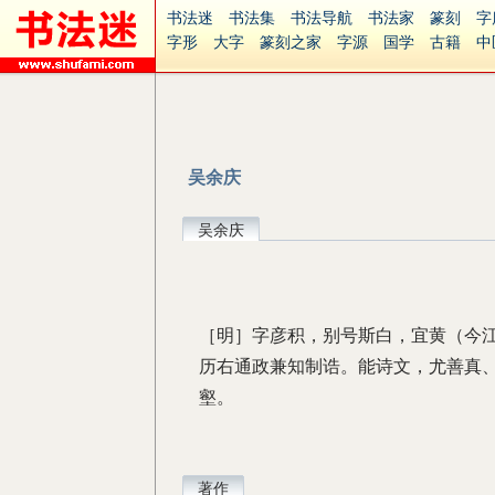
书法迷
书法集
书法导航
书法家
篆刻
字
字形
大字
篆刻之家
字源
国学
古籍
中
南无阿弥陀佛
意见反馈
安全网站
捐赠
无
吴余庆
吴余庆
［明］字彦积，别号斯白，宜黄（今
历右通政兼知制诰。能诗文，尤善真
壑。
著作