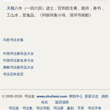
天顺
八年（一四六四）进士，官刑部主事。能诗，善书，
工山水，登逸品。《列朝诗集小传、清河书画舫》
马愈书法全集
中国书法家作品大全
中国书法家名录大全
佛教书法家作品大全
书法百科首页
© 2009-2026 书法迷
www.shufami.com
帮助中心
更新日志
捐助
站长
返回顶部
书法迷
书法集
书法导航
书法家
篆刻
字库
书法字体