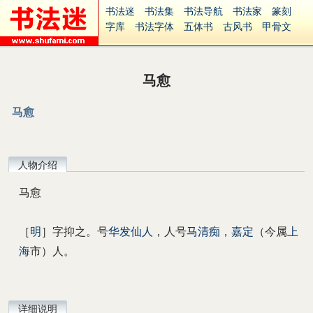
书法迷
书法集
书法导航
书法家
篆刻
字库
书法字体
五体书
古风书
甲骨文
古印
篆书
篆体
光明书
集美书
33书法
毛笔字
钢笔字
多体书
花鸟字
書法视频
集字
字形
大字
篆刻之家
字源
国学
马愈
古籍
中医
象棋
游戏
电子书
商城
起名
识字
英语
印章
签名
硬筆字
马愈
字体下载
免费字体
中文字体
英文字体
Ai矢量
P图宝
南无阿弥陀佛
意见反馈
安全网站
捐赠
繁體版
人物介绍
马愈
［
明
］字抑之。号
华发仙人
，人号
马清痴
，
嘉定
（今属
上
海
市）人。
详细说明