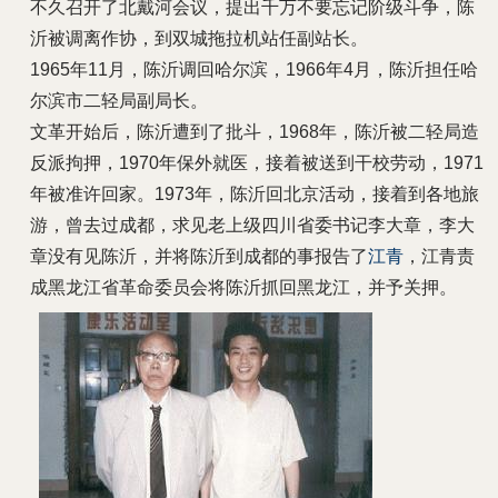
不久召开了北戴河会议，提出千万不要忘记阶级斗争，陈
沂被调离作协，到双城拖拉机站任副站长。
1965年11月，陈沂调回哈尔滨，1966年4月，陈沂担任哈
尔滨市二轻局副局长。
文革开始后，陈沂遭到了批斗，1968年，陈沂被二轻局造
反派拘押，1970年保外就医，接着被送到干校劳动，1971
年被准许回家。1973年，陈沂回北京活动，接着到各地旅
游，曾去过成都，求见老上级四川省委书记李大章，李大
章没有见陈沂，并将陈沂到成都的事报告了
江青
，江青责
成黑龙江省革命委员会将陈沂抓回黑龙江，并予关押。