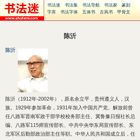
书法迷
书法集
书法导航
书法家
篆刻
字库
书法字体
五体书
古风书
甲骨文
古印
篆书
篆体
光明书
集美书
33书法
毛笔字
钢笔字
多体书
花鸟字
書法视频
集字
字形
大字
篆刻之家
字源
国学
陈沂
古籍
中医
象棋
游戏
电子书
商城
起名
识字
英语
印章
签名
硬筆字
陈沂
字体下载
免费字体
中文字体
英文字体
Ai矢量
P图宝
南无阿弥陀佛
意见反馈
安全网站
捐赠
繁體版
陈沂（1912年-2002年），原名余立平，贵州遵义人，汉
族。1929年参加革命，1931年加入中国共产党。解放前曾
任八路军晋南军政干部学校校务部主任、冀鲁豫日报社长总
编、八路军115师宣传部长、中共中央华东局宣传部长、东
北军区后勤部政治部主任等职。中华人民共和国成立后，任