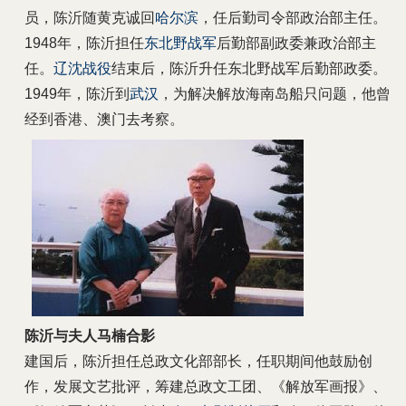
员，陈沂随黄克诚回
哈尔滨
，任后勤司令部政治部主任。
1948年，陈沂担任
东北野战军
后勤部副政委兼政治部主
任。
辽沈战役
结束后，陈沂升任东北野战军后勤部政委。
1949年，陈沂到
武汉
，为解决解放海南岛船只问题，他曾
经到香港、澳门去考察。
陈沂与夫人马楠合影
建国后，陈沂担任总政文化部部长，任职期间他鼓励创
作，发展文艺批评，筹建总政文工团、《解放军画报》、