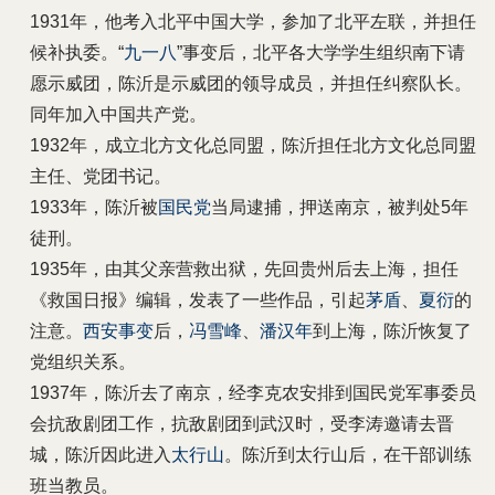
1931年，他考入北平中国大学，参加了北平左联，并担任
候补执委。“
九一八
”事变后，北平各大学学生组织南下请
愿示威团，陈沂是示威团的领导成员，并担任纠察队长。
同年加入中国共产党。
1932年，成立北方文化总同盟，陈沂担任北方文化总同盟
主任、党团书记。
1933年，陈沂被
国民党
当局逮捕，押送南京，被判处5年
徒刑。
1935年，由其父亲营救出狱，先回贵州后去上海，担任
《救国日报》编辑，发表了一些作品，引起
茅盾
、
夏衍
的
注意。
西安事变
后，
冯雪峰
、
潘汉年
到上海，陈沂恢复了
党组织关系。
1937年，陈沂去了南京，经李克农安排到国民党军事委员
会抗敌剧团工作，抗敌剧团到武汉时，受李涛邀请去晋
城，陈沂因此进入
太行山
。陈沂到太行山后，在干部训练
班当教员。