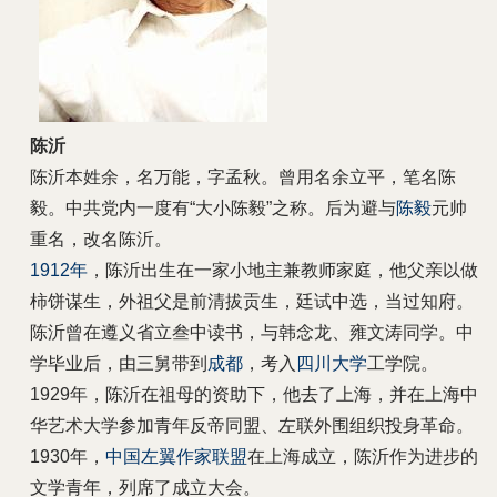
陈沂
陈沂本姓余，名万能，字孟秋。曾用名余立平，笔名陈
毅。中共党内一度有“大小陈毅”之称。后为避与
陈毅
元帅
重名，改名陈沂。
1912年
，陈沂出生在一家小地主兼教师家庭，他父亲以做
柿饼谋生，外祖父是前清拔贡生，廷试中选，当过知府。
陈沂曾在遵义省立叁中读书，与韩念龙、雍文涛同学。中
学毕业后，由三舅带到
成都
，考入
四川大学
工学院。
1929年，陈沂在祖母的资助下，他去了上海，并在上海中
华艺术大学参加青年反帝同盟、左联外围组织投身革命。
1930年，
中国左翼作家联盟
在上海成立，陈沂作为进步的
文学青年，列席了成立大会。