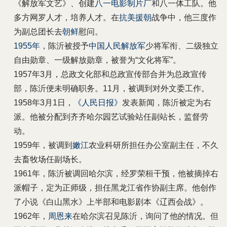
《解放军文艺》、创建
八一电影制片厂
和八一体工队。他
多方网罗人才，培养人才。在
抗美援朝
战争中，他三度作
为副总团长去
朝鲜
慰问。
1955年
，陈沂被授予
中国人民解放军
少将军衔、二级独立
自由勋章、一级解放勋章，被誉为“文化将军”。
1957年3月，总政文化部和总政宣传部合并为总政宣传
部，陈沂便未明确职务。11月，被调到对外文委工作。
1958年3月1日，
《人民日报》
发表新闻，陈沂被定为右
派。他被分配到齐齐哈尔园艺试验站任副站长，监督劳
动。
1959年，被调到
嫩江
农业科研所担任办公室副主任，不久
去畜牧场任副场长。
1961年，陈沂被调回哈尔滨，经罗荣桓干预，他被摘掉右
派帽子，定为正师级，担任黑龙江省作协副主席。他创作
了小说《白山黑水》上半部和电影剧本《辽西会战》。
1962年，
周恩来
在哈尔滨召见陈沂，询问了他的情况。但