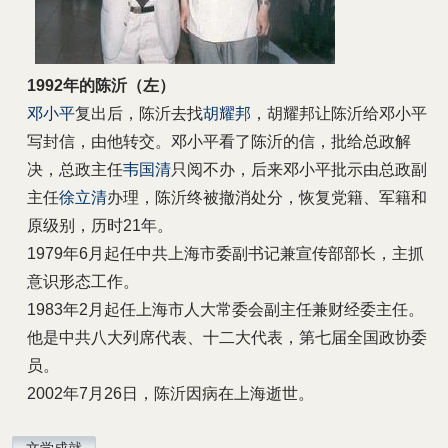
1992年的陈沂（左）
邓小平
复出后，陈沂去找
胡耀邦
，胡耀邦让陈沂给邓小平
写封信，由他转交。邓小平看了陈沂的信，批给总政解
决，总政主任
韦国清
只阅不办，后来邓小平批示由总政副
主任
徐立清
办理，陈沂终被撤消处分，恢复党籍、军籍和
原级别，历时21年。
1979年6月起任中共上海市委副书记兼宣传部部长，主抓
意识形态工作。
1983年2月起任上海市人大常委会副主任兼财经委主任。
他是中共八大列席代表、十二大代表，第七届全国政协委
员。
2002年7月26日，陈沂因病在上海逝世。