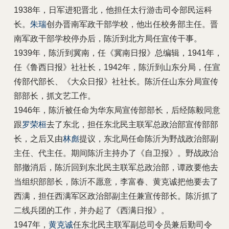
1938年，日军进犯晋北，他担任太行游击司令部民运科
长。
朱瑞
创办晋南军政干部学校，他出任校务部主任。晋
南军政干部学校停办后，陈沂到北方局任宣传干事。
1939年，陈沂到冀南，任《冀南日报》总编辑，1941年，
任《鲁西日报》社社长，1942年，陈沂到山东分局，任宣
传部代部长、《大众日报》社社长。陈沂任山东分局宣传
部部长，抓文艺工作。
1946年，陈沂被任命为华东局宣传部部长，后经陈毅同意
跟
罗荣桓
去了东北，担任东北民主联军总政治部宣传部部
长，之后又由
林彪
提议，东北局任命陈沂为野战政治部副
主任、代主任。期间陈沂主持办了《自卫报》。野战政治
部撤消后，陈沂回到东北民主联军总政治部，谭政要他去
当组织部部长，陈沂不愿意，李富春、黄克诚把他要去了
西满，担任西满军区政治部副主任兼宣传部长。陈沂抓了
二线兵团的工作，并办起了《西满日报》。
1947年，
黄克诚
任东北民主联军副总司令员兼后勤司令