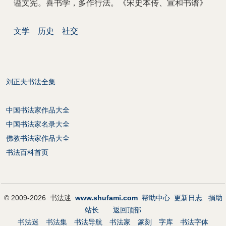
谥文宪。喜书学，多作行法。《宋史本传、宣和书谱》
文学
历史
社交
刘正夫书法全集
中国书法家作品大全
中国书法家名录大全
佛教书法家作品大全
书法百科首页
© 2009-2026 书法迷
www.shufami.com
帮助中心
更新日志
捐助
站长
返回顶部
书法迷
书法集
书法导航
书法家
篆刻
字库
书法字体