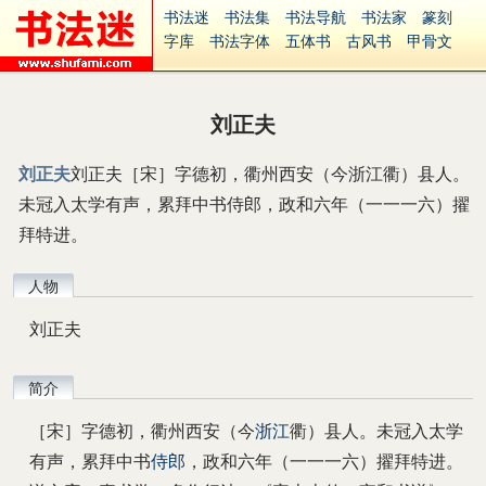
书法迷
书法集
书法导航
书法家
篆刻
字库
书法字体
五体书
古风书
甲骨文
古印
篆书
篆体
光明书
集美书
33书法
毛笔字
钢笔字
多体书
花鸟字
書法视频
集字
字形
大字
篆刻之家
字源
国学
刘正夫
古籍
中医
象棋
游戏
电子书
商城
起名
识字
英语
印章
签名
硬筆字
刘正夫
刘正夫［宋］字德初，衢州西安（今浙江衢）县人。
字体下载
免费字体
中文字体
英文字体
未冠入太学有声，累拜中书侍郎，政和六年（一一一六）擢
Ai矢量
P图宝
南无阿弥陀佛
意见反馈
安全网站
捐赠
繁體版
拜特进。
人物
刘正夫
简介
［宋］字德初，衢州西安（今
浙江
衢）县人。未冠入太学
有声，累拜中书
侍郎
，政和六年（一一一六）擢拜特进。