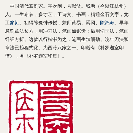
中国清代篆刻家。字次闲，号献父。钱塘（今浙江杭州）
人。一生布衣，多才艺，工诗文、书画，精通金石文字，尤
工
篆刻
。初得陈豫钟传授，兼师黄易、奚冈、
陈鸿寿
。早年
篆刻章法长方，用冲刀法，笔画如锯齿；后用切玉法，笔画
纤细方折。边款以行楷书为之，笔画生辣细劲。晚年刀法和
章法已趋程式化。为西泠八家之一。印谱有《补罗迦室印
谱》，著《补罗迦室印集》。