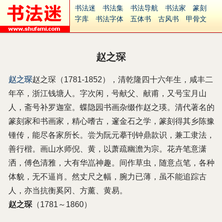
书法迷
书法集
书法导航
书法家
篆刻
字库
书法字体
五体书
古风书
甲骨文
古印
篆书
篆体
光明书
集美书
33书法
毛笔字
钢笔字
多体书
花鸟字
書法视频
集字
字形
大字
篆刻之家
字源
国学
赵之琛
古籍
中医
象棋
游戏
电子书
商城
起名
识字
英语
印章
签名
硬筆字
赵之琛
赵之琛（1781-1852），清乾隆四十六年生，咸丰二
字体下载
免费字体
中文字体
英文字体
年卒，浙江钱塘人。字次闲，号献父、献甫，又号宝月山
Ai矢量
P图宝
南无阿弥陀佛
意见反馈
安全网站
捐赠
繁體版
人，斋号补罗迦室。蝶隐园书画杂缀作赵之瑛。清代著名的
篆刻家和书画家，精心嗜古，邃金石之学，篆刻得其乡陈豫
锺传，能尽各家所长。尝为阮元摹刊钟鼎款识，兼工隶法，
善行楷。画山水师倪、黄，以萧疏幽澹为宗。花卉笔意潇
洒，傅色清雅，大有华嵓神趣。间作草虫，随意点笔，各种
体貌，无不逼肖。然丈尺之幅，腕力已薄，虽不能追踪古
人，亦当抗衡奚冈、方薰、黄易。
赵之琛
（1781～1860）