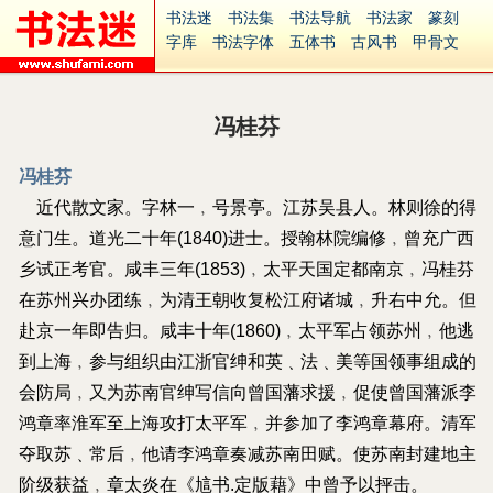
书法迷
书法集
书法导航
书法家
篆刻
字库
书法字体
五体书
古风书
甲骨文
古印
篆书
篆体
光明书
集美书
33书法
毛笔字
钢笔字
多体书
花鸟字
書法视频
集字
字形
大字
篆刻之家
字源
国学
冯桂芬
古籍
中医
象棋
游戏
电子书
商城
起名
识字
英语
印章
签名
硬筆字
冯桂芬
字体下载
免费字体
中文字体
英文字体
近代散文家。字林一﹐号景亭。江苏吴县人。林则徐的得
Ai矢量
P图宝
南无阿弥陀佛
意见反馈
安全网站
捐赠
繁體版
意门生。道光二十年(1840)进士。授翰林院编修﹐曾充广西
乡试正考官。咸丰三年(1853)﹐太平天国定都南京﹐冯桂芬
在苏州兴办团练﹐为清王朝收复松江府诸城﹐升右中允。但
赴京一年即告归。咸丰十年(1860)﹐太平军占领苏州﹐他逃
到上海﹐参与组织由江浙官绅和英﹑法﹑美等国领事组成的
会防局﹐又为苏南官绅写信向曾国藩求援﹐促使曾国藩派李
鸿章率淮军至上海攻打太平军﹐并参加了李鸿章幕府。清军
夺取苏﹑常后﹐他请李鸿章奏减苏南田赋。使苏南封建地主
阶级获益﹐章太炎在《訄书.定版藉》中曾予以抨击。