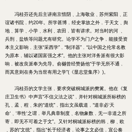
冯桂芬还先后主讲南京惜阴﹑上海敬业﹑苏州紫阳﹑正
谊诸书院﹐约20年。所学甚博﹐经史掌故之外﹐于天文﹑舆
地﹑算学﹑小学﹑水利﹑农田﹐皆有讲求。对当时的河 ﹑
兵刑﹑盐铁等问题尤有研究。论学不为门户之争﹐能接受资
本主义影响﹐主张“采西学”﹐“制洋器”﹐“以中国之伦常名教
为原本﹐辅以诸国富强之术”。他的主张对洋务派有很大影
响﹐被改良派奉为先导。俞樾曾经赞扬他“于学无所不通﹐
而其意则在务为当世有用之学”(《显志堂集序》)。
冯桂芬的文学主张﹐要求突破桐城派的樊篱。他在《复
庄卫生书》中声言“不信义法之说”﹐并针对桐城派所标榜的
孔﹑孟﹑程﹑朱的“道统”﹐指出文虽载道﹐“道非必‘天
命‘﹑‘率性‘之谓﹐举凡典章制度﹑名物象数﹐无一非道之所
寄﹐即无不可着之于文”。又针对桐城派标榜的韩﹑柳﹑欧
﹑苏的“文统”﹐指出“长于经济者﹐论事之文必佳﹐宣公奏