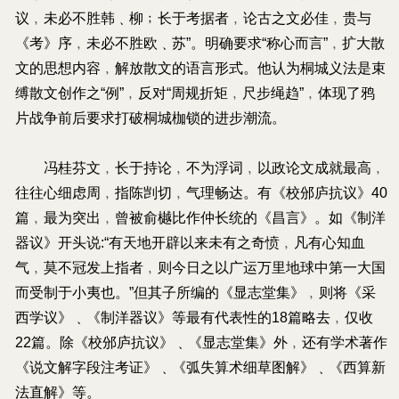
议﹐未必不胜韩﹑柳﹔长于考据者﹐论古之文必佳﹐贵与
《考》序﹐未必不胜欧﹑苏”。明确要求“称心而言”﹐扩大散
文的思想内容﹐解放散文的语言形式。他认为桐城义法是束
缚散文创作之“例”﹐反对“周规折矩﹐尺步绳趋”﹐体现了鸦
片战争前后要求打破桐城枷锁的进步潮流。
冯桂芬文﹐长于持论﹐不为浮词﹐以政论文成就最高﹐
往往心细虑周﹐指陈剀切﹐气理畅达。有《校邠庐抗议》40
篇﹐最为突出﹐曾被俞樾比作仲长统的《昌言》。如《制洋
器议》开头说:“有天地开辟以来未有之奇愤﹐凡有心知血
气﹐莫不冠发上指者﹐则今日之以广运万里地球中第一大国
而受制于小夷也。”但其子所编的《显志堂集》﹐则将《采
西学议》﹑《制洋器议》等最有代表性的18篇略去﹐仅收
22篇。除《校邠庐抗议》﹑《显志堂集》外﹐还有学术著作
《说文解字段注考证》﹑《弧失算术细草图解》﹑《西算新
法直解》等。