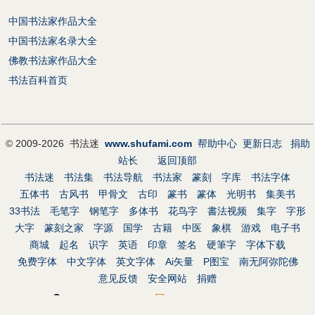
中国书法家作品大全
中国书法家名录大全
佛教书法家作品大全
书法百科首页
© 2009-2026 书法迷
www.shufami.com
帮助中心
更新日志
捐助
站长
返回顶部
书法迷
书法集
书法导航
书法家
篆刻
字库
书法字体
五体书
古风书
甲骨文
古印
篆书
篆体
光明书
集美书
33书法
毛笔字
钢笔字
多体书
花鸟字
書法视频
集字
字形
大字
篆刻之家
字源
国学
古籍
中医
象棋
游戏
电子书
商城
起名
识字
英语
印章
签名
硬筆字
字体下载
免费字体
中文字体
英文字体
Ai矢量
P图宝
南无阿弥陀佛
意见反馈
安全网站
捐赠
QQ：1553998766
电话：136-6086-7923