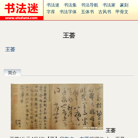
书法迷
书法集
书法导航
书法家
篆刻
字库
书法字体
五体书
古风书
甲骨文
古印
篆书
篆体
光明书
集美书
33书法
毛笔字
钢笔字
多体书
花鸟字
書法视频
集字
字形
大字
篆刻之家
字源
国学
王荟
古籍
中医
象棋
游戏
电子书
商城
起名
识字
英语
印章
签名
硬筆字
王荟
字体下载
免费字体
中文字体
英文字体
Ai矢量
P图宝
南无阿弥陀佛
意见反馈
安全网站
捐赠
繁體版
简介
王荟