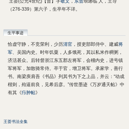
王荟(公元4世纪)【晋】字
敬文
，
东晋
琅琊临 人，王导
（276-339）第六子，生卒年不详。
生平事迹
恰虚守静，不竞荣利，少历
清官
，授吏部郎侍中、建威
将
军
、吴国内史。时年饥粟，人多饿死，其以私米作稠粥，
济活甚众。后转督浙江东五郡左将军，会稽内史，进号镇
军将军，加散骑常侍。卒于官，增卫将军。承家学，善行
书。南梁庾肩吾《书品》列其书为下之上品，并云：“动成
楷则，殆逼前良，见希后彦。”传世墨迹《万岁通天帖》中
有其《
疖肿帖
》
王荟书法全集