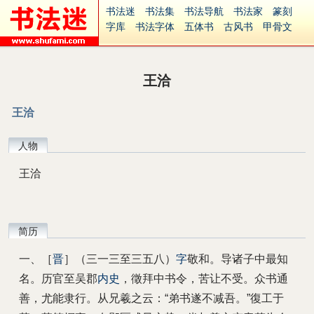
书法迷
书法集
书法导航
书法家
篆刻
字库
书法字体
五体书
古风书
甲骨文
古印
篆书
篆体
光明书
集美书
33书法
毛笔字
钢笔字
多体书
花鸟字
書法视频
集字
字形
大字
篆刻之家
字源
国学
王洽
古籍
中医
象棋
游戏
电子书
商城
起名
识字
英语
印章
签名
硬筆字
王洽
字体下载
免费字体
中文字体
英文字体
Ai矢量
P图宝
南无阿弥陀佛
意见反馈
人物
安全网站
捐赠
繁體版
王洽
简历
一、［
晋
］（三一三至三五八）
字
敬和。导诸子中最知
名。历官至吴郡
内史
，徵拜中书令，苦让不受。众书通
善，尤能隶行。从兄羲之云：“弟书遂不减吾。”復工于