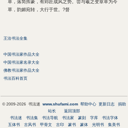
草，落简挥豪，有郢匠成风之势。尝与羲之变章草为今
草，韵媚宛转，大行于世。?督
王洽书法全集
中国书法家作品大全
中国书法家名录大全
佛教书法家作品大全
书法百科首页
© 2009-2026 书法迷
www.shufami.com
帮助中心
更新日志
捐助
站长
返回顶部
书法迷
书法集
书法导航
书法家
篆刻
字库
书法字体
五体书
古风书
甲骨文
古印
篆书
篆体
光明书
集美书